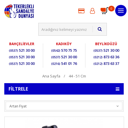
0
BAHÇELİEVLER
KADIKÖY
BEYLİKDÜZÜ
521 30 00
570 75 75
521 30 00
(0537)
(0542)
(0537)
521 30 00
521 30 00
873 63 36
(0537)
(0537)
(0212)
521 30 00
541 01 76
873 63 37
(0537)
(0216)
(0212)
Ana Sayfa
44 - 51 Cm
FILTRELE