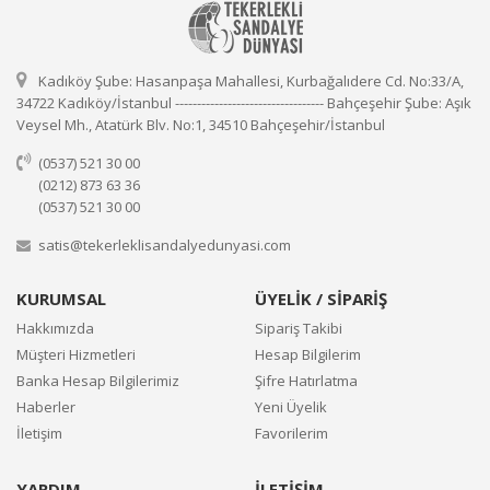
Kadıköy Şube: Hasanpaşa Mahallesi, Kurbağalıdere Cd. No:33/A,
34722 Kadıköy/İstanbul ---------------------------------- Bahçeşehir Şube: Aşık
Veysel Mh., Atatürk Blv. No:1, 34510 Bahçeşehir/İstanbul
(0537) 521 30 00
(0212) 873 63 36
(0537) 521 30 00
satis@tekerleklisandalyedunyasi.com
KURUMSAL
ÜYELİK / SİPARİŞ
Hakkımızda
Sipariş Takibi
Müşteri Hizmetleri
Hesap Bilgilerim
Banka Hesap Bilgilerimiz
Şifre Hatırlatma
Haberler
Yeni Üyelik
İletişim
Favorilerim
YARDIM
İLETİŞİM