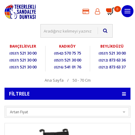
0
BAHÇELİEVLER
KADIKÖY
BEYLİKDÜZÜ
521 30 00
570 75 75
521 30 00
(0537)
(0542)
(0537)
521 30 00
521 30 00
873 63 36
(0537)
(0537)
(0212)
521 30 00
541 01 76
873 63 37
(0537)
(0216)
(0212)
Ana Sayfa
50 - 70 Cm
FILTRELE