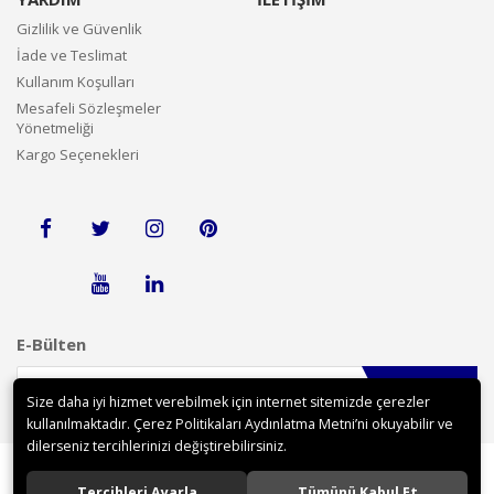
Gizlilik ve Güvenlik
İade ve Teslimat
Kullanım Koşulları
Mesafeli Sözleşmeler
Yönetmeliği
Kargo Seçenekleri
E-Bülten
Gönder
Size daha iyi hizmet verebilmek için internet sitemizde çerezler
kullanılmaktadır. Çerez Politikaları Aydınlatma Metni’ni okuyabilir ve
dilerseniz tercihlerinizi değiştirebilirsiniz.
Tercihleri Ayarla
Tümünü Kabul Et