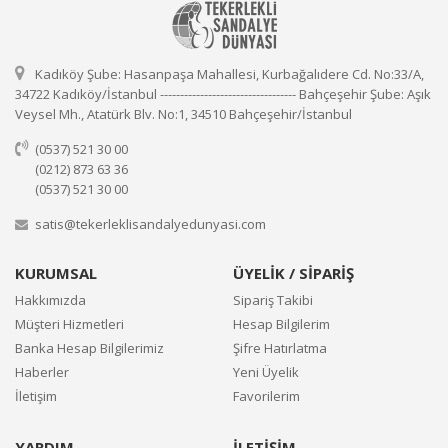
Kadıköy Şube: Hasanpaşa Mahallesi, Kurbağalıdere Cd. No:33/A,
34722 Kadıköy/İstanbul ---------------------------------- Bahçeşehir Şube: Aşık
Veysel Mh., Atatürk Blv. No:1, 34510 Bahçeşehir/İstanbul
(0537) 521 30 00
(0212) 873 63 36
(0537) 521 30 00
satis@tekerleklisandalyedunyasi.com
KURUMSAL
ÜYELİK / SİPARİŞ
Hakkımızda
Sipariş Takibi
Müşteri Hizmetleri
Hesap Bilgilerim
Banka Hesap Bilgilerimiz
Şifre Hatırlatma
Haberler
Yeni Üyelik
İletişim
Favorilerim
YARDIM
İLETİŞİM