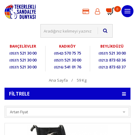
0
BAHÇELİEVLER
KADIKÖY
BEYLİKDÜZÜ
521 30 00
570 75 75
521 30 00
(0537)
(0542)
(0537)
521 30 00
521 30 00
873 63 36
(0537)
(0537)
(0212)
521 30 00
541 01 76
873 63 37
(0537)
(0216)
(0212)
Ana Sayfa
59 Kg
FILTRELE