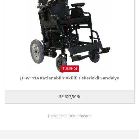
TÜKENDI
JT-W111A Katlanabilir Akülü Tekerlekli Sandalye
53.627,50
1 adet ürün bulunmuştur.