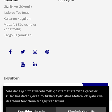
Gizlilik ve Güvenlik
İade ve Teslimat
Kullanım Koşulları
Mesafeli Sözleşmeler
Yönetmeliği
Kargo Seçenekleri
E-Bülten
Gönder
Size daha iyi hizmet verebilmek için internet sitemizde çerezler
kullanılmaktadır. Çerez Politikaları Aydınlatma Metni’ni okuyabilir ve
dilerseniz tercihlerinizi değiştirebilirsiniz.
Tercihleri Ayarla
Tümünü Kabul Et