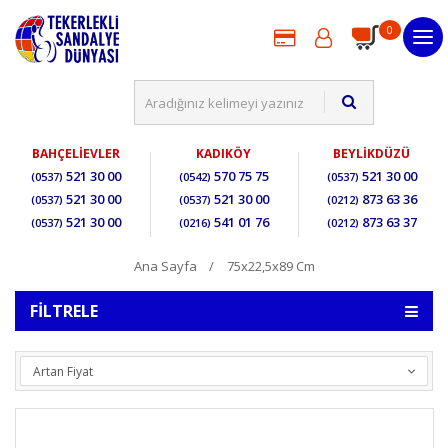
0
BAHÇELİEVLER
KADIKÖY
BEYLİKDÜZÜ
521 30 00
570 75 75
521 30 00
(0537)
(0542)
(0537)
521 30 00
521 30 00
873 63 36
(0537)
(0537)
(0212)
521 30 00
541 01 76
873 63 37
(0537)
(0216)
(0212)
Ana Sayfa
75x22,5x89 Cm
FILTRELE