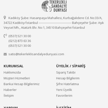
Kadıköy Şube: Hasanpaşa Mahallesi, Kurbağalıdere Cd. No:33/A,
34722 Kadıköy/İstanbul ---------------------------------- Bahçeşehir Şube: Aşık
Veysel Mh., Atatürk Blv. No:1, 34510 Bahçeşehir/İstanbul
(0537) 521 30 00
(0212) 873 63 36
(0537) 521 30 00
satis@tekerleklisandalyedunyasi.com
KURUMSAL
ÜYELİK / SİPARİŞ
Hakkımızda
Sipariş Takibi
Müşteri Hizmetleri
Hesap Bilgilerim
Banka Hesap Bilgilerimiz
Şifre Hatırlatma
Haberler
Yeni Üyelik
İletişim
Favorilerim
YARDIM
İLETİŞİM