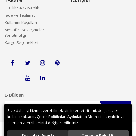
Gizlilik ve Güvenlik
İade ve Teslimat
Kullanım Koşulları
Mesafeli Sözleşmeler
Yönetmeliği
Kargo Seçenekleri
E-Bülten
Gönder
Size daha iyi hizmet verebilmek için internet sitemizde çerezler
kullanılmaktadır. Çerez Politikaları Aydınlatma Metni’ni okuyabilir ve
dilerseniz tercihlerinizi değiştirebilirsiniz.
Tercihleri Ayarla
Tümünü Kabul Et