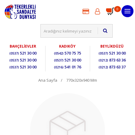
0
BAHÇELİEVLER
KADIKÖY
BEYLİKDÜZÜ
521 30 00
570 75 75
521 30 00
(0537)
(0542)
(0537)
521 30 00
521 30 00
873 63 36
(0537)
(0537)
(0212)
521 30 00
541 01 76
873 63 37
(0537)
(0216)
(0212)
Ana Sayfa
770x320x940 Mm