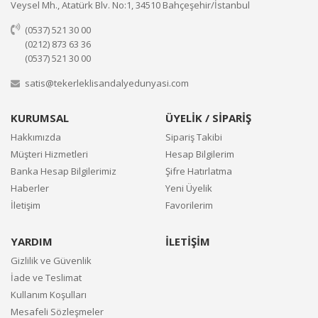
Veysel Mh., Atatürk Blv. No:1, 34510 Bahçeşehir/İstanbul
(0537) 521 30 00
(0212) 873 63 36
(0537) 521 30 00
satis@tekerleklisandalyedunyasi.com
KURUMSAL
ÜYELİK / SİPARİŞ
Hakkımızda
Sipariş Takibi
Müşteri Hizmetleri
Hesap Bilgilerim
Banka Hesap Bilgilerimiz
Şifre Hatırlatma
Haberler
Yeni Üyelik
İletişim
Favorilerim
YARDIM
İLETİŞİM
Gizlilik ve Güvenlik
İade ve Teslimat
Kullanım Koşulları
Mesafeli Sözleşmeler