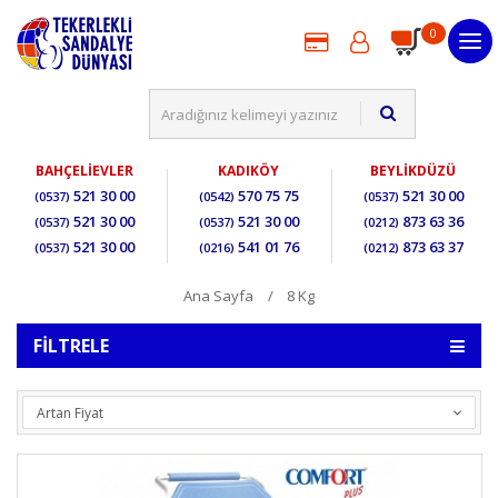
0
BAHÇELİEVLER
KADIKÖY
BEYLİKDÜZÜ
521 30 00
570 75 75
521 30 00
(0537)
(0542)
(0537)
521 30 00
521 30 00
873 63 36
(0537)
(0537)
(0212)
521 30 00
541 01 76
873 63 37
(0537)
(0216)
(0212)
Ana Sayfa
8 Kg
FILTRELE