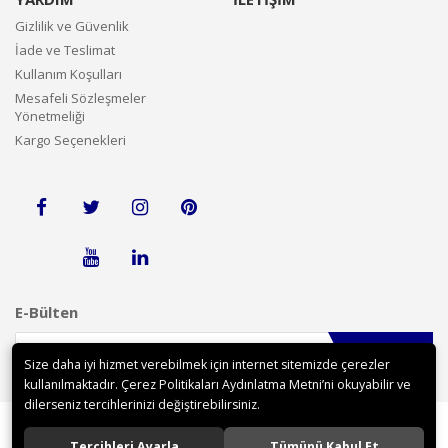
Gizlilik ve Güvenlik
İade ve Teslimat
Kullanım Koşulları
Mesafeli Sözleşmeler
Yönetmeliği
Kargo Seçenekleri
E-Bülten
Gönder
Size daha iyi hizmet verebilmek için internet sitemizde çerezler
kullanılmaktadır. Çerez Politikaları Aydınlatma Metni’ni okuyabilir ve
dilerseniz tercihlerinizi değiştirebilirsiniz.
Tercihleri Ayarla
Tümünü Kabul Et