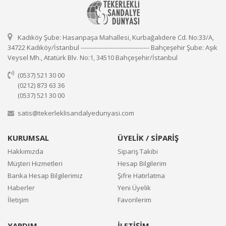
Kadıköy Şube: Hasanpaşa Mahallesi, Kurbağalıdere Cd. No:33/A,
34722 Kadıköy/İstanbul ---------------------------------- Bahçeşehir Şube: Aşık
Veysel Mh., Atatürk Blv. No:1, 34510 Bahçeşehir/İstanbul
(0537) 521 30 00
(0212) 873 63 36
(0537) 521 30 00
satis@tekerleklisandalyedunyasi.com
KURUMSAL
ÜYELİK / SİPARİŞ
Hakkımızda
Sipariş Takibi
Müşteri Hizmetleri
Hesap Bilgilerim
Banka Hesap Bilgilerimiz
Şifre Hatırlatma
Haberler
Yeni Üyelik
İletişim
Favorilerim
YARDIM
İLETİŞİM