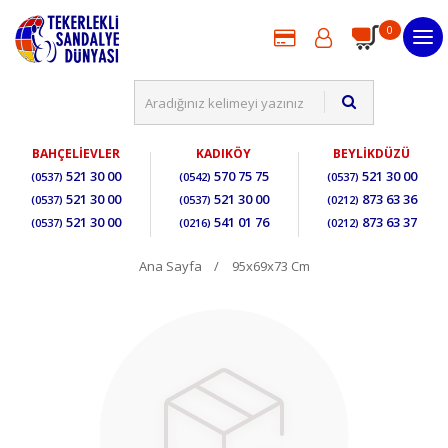
0
BAHÇELİEVLER
KADIKÖY
BEYLİKDÜZÜ
521 30 00
570 75 75
521 30 00
(0537)
(0542)
(0537)
521 30 00
521 30 00
873 63 36
(0537)
(0537)
(0212)
521 30 00
541 01 76
873 63 37
(0537)
(0216)
(0212)
Ana Sayfa
95x69x73 Cm