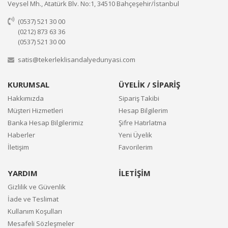
Veysel Mh., Atatürk Blv. No:1, 34510 Bahçeşehir/İstanbul
(0537) 521 30 00
(0212) 873 63 36
(0537) 521 30 00
satis@tekerleklisandalyedunyasi.com
KURUMSAL
ÜYELİK / SİPARİŞ
Hakkımızda
Sipariş Takibi
Müşteri Hizmetleri
Hesap Bilgilerim
Banka Hesap Bilgilerimiz
Şifre Hatırlatma
Haberler
Yeni Üyelik
İletişim
Favorilerim
YARDIM
İLETİŞİM
Gizlilik ve Güvenlik
İade ve Teslimat
Kullanım Koşulları
Mesafeli Sözleşmeler