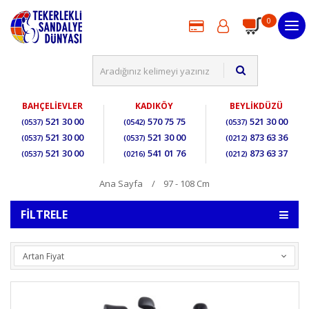
0
BAHÇELİEVLER
KADIKÖY
BEYLİKDÜZÜ
521 30 00
570 75 75
521 30 00
(0537)
(0542)
(0537)
521 30 00
521 30 00
873 63 36
(0537)
(0537)
(0212)
521 30 00
541 01 76
873 63 37
(0537)
(0216)
(0212)
Ana Sayfa
97 - 108 Cm
FILTRELE