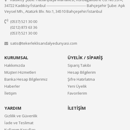
34722 Kadıköy/İstanbul ---------------------------------- Bahçeşehir Şube: Aşık
Veysel Mh., Atatürk Blv. No:1, 34510 Bahçeşehir/İstanbul
(0537) 521 30 00
(0212) 873 63 36
(0537) 521 30 00
satis@tekerleklisandalyedunyasi.com
KURUMSAL
ÜYELİK / SİPARİŞ
Hakkımızda
Sipariş Takibi
Müşteri Hizmetleri
Hesap Bilgilerim
Banka Hesap Bilgilerimiz
Şifre Hatırlatma
Haberler
Yeni Üyelik
İletişim
Favorilerim
YARDIM
İLETİŞİM
Gizlilik ve Güvenlik
İade ve Teslimat
Kullanım Koşulları