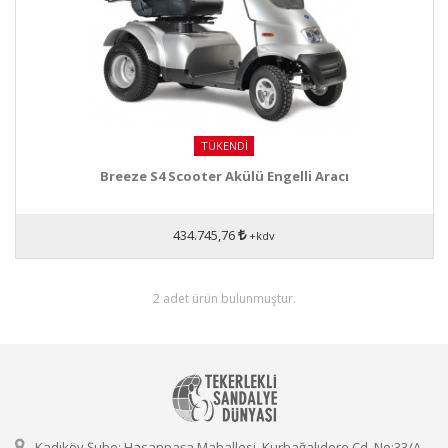
TÜKENDI
Breeze S4 Scooter Akülü Engelli Aracı
434.745,76
+kdv
2 adet ürün bulunmuştur.
Kadıköy Şube: Hasanpaşa Mahallesi, Kurbağalıdere Cd. No:33/A,