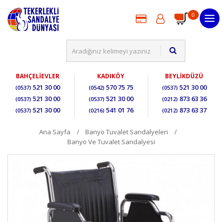
0
BAHÇELİEVLER
KADIKÖY
BEYLİKDÜZÜ
521 30 00
570 75 75
521 30 00
(0537)
(0542)
(0537)
521 30 00
521 30 00
873 63 36
(0537)
(0537)
(0212)
521 30 00
541 01 76
873 63 37
(0537)
(0216)
(0212)
Ana Sayfa
Banyo Tuvalet Sandalyeleri
Banyo Ve Tuvalet Sandalyesi