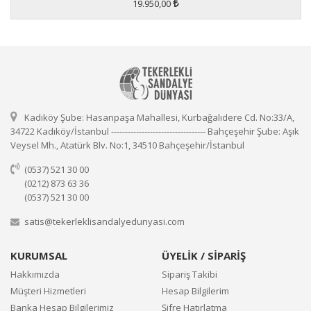
19.950,00
Kadıköy Şube: Hasanpaşa Mahallesi, Kurbağalıdere Cd. No:33/A,
34722 Kadıköy/İstanbul ---------------------------------- Bahçeşehir Şube: Aşık
Veysel Mh., Atatürk Blv. No:1, 34510 Bahçeşehir/İstanbul
(0537) 521 30 00
(0212) 873 63 36
(0537) 521 30 00
satis@tekerleklisandalyedunyasi.com
KURUMSAL
ÜYELİK / SİPARİŞ
Hakkımızda
Sipariş Takibi
Müşteri Hizmetleri
Hesap Bilgilerim
Banka Hesap Bilgilerimiz
Şifre Hatırlatma