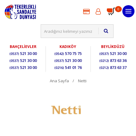
0
BAHÇELİEVLER
KADIKÖY
BEYLİKDÜZÜ
521 30 00
570 75 75
521 30 00
(0537)
(0542)
(0537)
521 30 00
521 30 00
873 63 36
(0537)
(0537)
(0212)
521 30 00
541 01 76
873 63 37
(0537)
(0216)
(0212)
Ana Sayfa
Netti