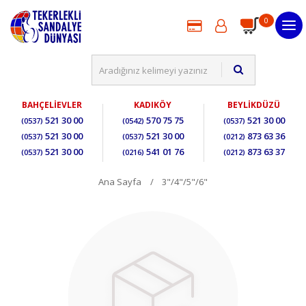
0
BAHÇELİEVLER
KADIKÖY
BEYLİKDÜZÜ
521 30 00
570 75 75
521 30 00
(0537)
(0542)
(0537)
521 30 00
521 30 00
873 63 36
(0537)
(0537)
(0212)
521 30 00
541 01 76
873 63 37
(0537)
(0216)
(0212)
Ana Sayfa
3"/4"/5"/6"