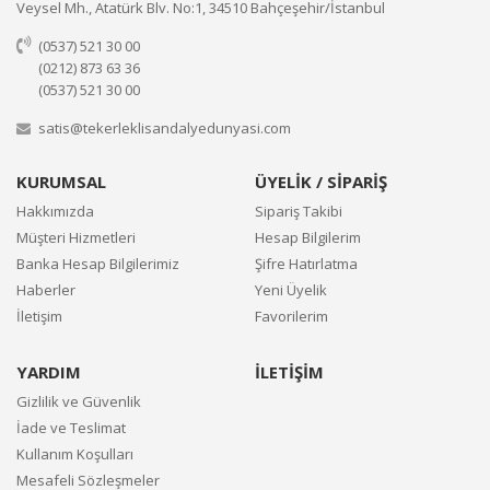
Veysel Mh., Atatürk Blv. No:1, 34510 Bahçeşehir/İstanbul
(0537) 521 30 00
(0212) 873 63 36
(0537) 521 30 00
satis@tekerleklisandalyedunyasi.com
KURUMSAL
ÜYELİK / SİPARİŞ
Hakkımızda
Sipariş Takibi
Müşteri Hizmetleri
Hesap Bilgilerim
Banka Hesap Bilgilerimiz
Şifre Hatırlatma
Haberler
Yeni Üyelik
İletişim
Favorilerim
YARDIM
İLETİŞİM
Gizlilik ve Güvenlik
İade ve Teslimat
Kullanım Koşulları
Mesafeli Sözleşmeler