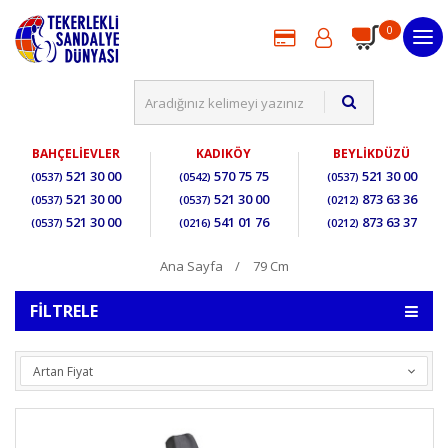
0
BAHÇELİEVLER
KADIKÖY
BEYLİKDÜZÜ
521 30 00
570 75 75
521 30 00
(0537)
(0542)
(0537)
521 30 00
521 30 00
873 63 36
(0537)
(0537)
(0212)
521 30 00
541 01 76
873 63 37
(0537)
(0216)
(0212)
Ana Sayfa
79 Cm
FILTRELE