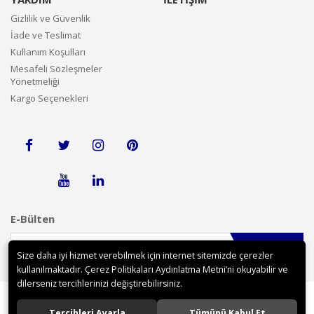
Gizlilik ve Güvenlik
İade ve Teslimat
Kullanım Koşulları
Mesafeli Sözleşmeler
Yönetmeliği
Kargo Seçenekleri
E-Bülten
Gönder
Size daha iyi hizmet verebilmek için internet sitemizde çerezler
kullanılmaktadır. Çerez Politikaları Aydınlatma Metni’ni okuyabilir ve
dilerseniz tercihlerinizi değiştirebilirsiniz.
Tercihleri Ayarla
Tümünü Kabul Et