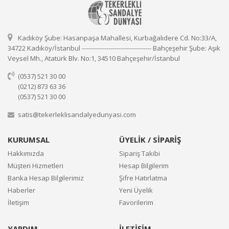
Kadıköy Şube: Hasanpaşa Mahallesi, Kurbağalıdere Cd. No:33/A,
34722 Kadıköy/İstanbul ---------------------------------- Bahçeşehir Şube: Aşık
Veysel Mh., Atatürk Blv. No:1, 34510 Bahçeşehir/İstanbul
(0537) 521 30 00
(0212) 873 63 36
(0537) 521 30 00
satis@tekerleklisandalyedunyasi.com
KURUMSAL
ÜYELİK / SİPARİŞ
Hakkımızda
Sipariş Takibi
Müşteri Hizmetleri
Hesap Bilgilerim
Banka Hesap Bilgilerimiz
Şifre Hatırlatma
Haberler
Yeni Üyelik
İletişim
Favorilerim
YARDIM
İLETİŞİM