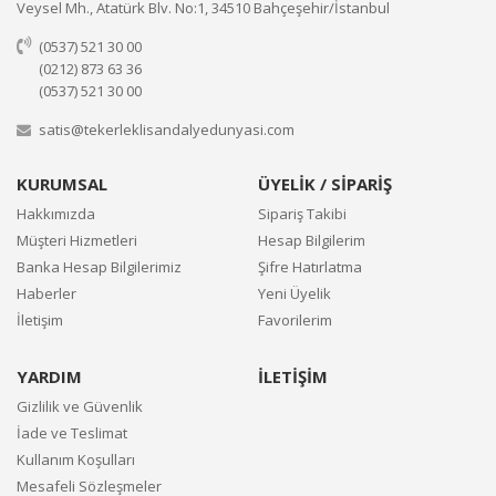
Veysel Mh., Atatürk Blv. No:1, 34510 Bahçeşehir/İstanbul
(0537) 521 30 00
(0212) 873 63 36
(0537) 521 30 00
satis@tekerleklisandalyedunyasi.com
KURUMSAL
ÜYELİK / SİPARİŞ
Hakkımızda
Sipariş Takibi
Müşteri Hizmetleri
Hesap Bilgilerim
Banka Hesap Bilgilerimiz
Şifre Hatırlatma
Haberler
Yeni Üyelik
İletişim
Favorilerim
YARDIM
İLETİŞİM
Gizlilik ve Güvenlik
İade ve Teslimat
Kullanım Koşulları
Mesafeli Sözleşmeler