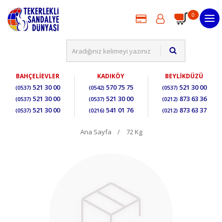
0
BAHÇELİEVLER
KADIKÖY
BEYLİKDÜZÜ
521 30 00
570 75 75
521 30 00
(0537)
(0542)
(0537)
521 30 00
521 30 00
873 63 36
(0537)
(0537)
(0212)
521 30 00
541 01 76
873 63 37
(0537)
(0216)
(0212)
Ana Sayfa
72 Kg