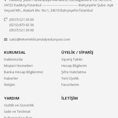
34722 Kadıköy/İstanbul ---------------------------------- Bahçeşehir Şube: Aşık
Veysel Mh., Atatürk Blv. No:1, 34510 Bahçeşehir/İstanbul
(0537) 521 30 00
(0212) 873 63 36
(0537) 521 30 00
satis@tekerleklisandalyedunyasi.com
KURUMSAL
ÜYELİK / SİPARİŞ
Hakkımızda
Sipariş Takibi
Müşteri Hizmetleri
Hesap Bilgilerim
Banka Hesap Bilgilerimiz
Şifre Hatırlatma
Haberler
Yeni Üyelik
İletişim
Favorilerim
YARDIM
İLETİŞİM
Gizlilik ve Güvenlik
İade ve Teslimat
Kullanım Koşulları