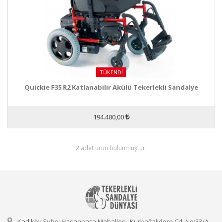
TÜKENDI
Quickie F35 R2 Katlanabilir Akülü Tekerlekli Sandalye
194.400,00
2 adet ürün bulunmuştur.
Kadıköy Şube: Hasanpaşa Mahallesi, Kurbağalıdere Cd. No:33/A,