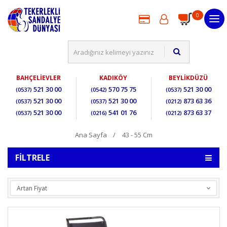
0
BAHÇELİEVLER
KADIKÖY
BEYLİKDÜZÜ
521 30 00
570 75 75
521 30 00
(0537)
(0542)
(0537)
521 30 00
521 30 00
873 63 36
(0537)
(0537)
(0212)
521 30 00
541 01 76
873 63 37
(0537)
(0216)
(0212)
Ana Sayfa
43 - 55 Cm
FILTRELE