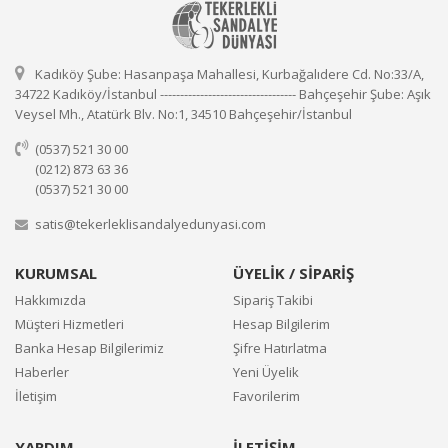
Kadıköy Şube: Hasanpaşa Mahallesi, Kurbağalıdere Cd. No:33/A,
34722 Kadıköy/İstanbul ---------------------------------- Bahçeşehir Şube: Aşık
Veysel Mh., Atatürk Blv. No:1, 34510 Bahçeşehir/İstanbul
(0537) 521 30 00
(0212) 873 63 36
(0537) 521 30 00
satis@tekerleklisandalyedunyasi.com
KURUMSAL
ÜYELİK / SİPARİŞ
Hakkımızda
Sipariş Takibi
Müşteri Hizmetleri
Hesap Bilgilerim
Banka Hesap Bilgilerimiz
Şifre Hatırlatma
Haberler
Yeni Üyelik
İletişim
Favorilerim
YARDIM
İLETİŞİM