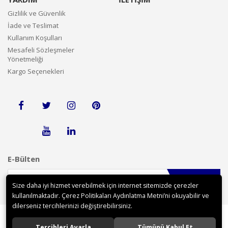
Gizlilik ve Güvenlik
İade ve Teslimat
Kullanım Koşulları
Mesafeli Sözleşmeler
Yönetmeliği
Kargo Seçenekleri
E-Bülten
Gönder
Size daha iyi hizmet verebilmek için internet sitemizde çerezler
kullanılmaktadır. Çerez Politikaları Aydınlatma Metni’ni okuyabilir ve
dilerseniz tercihlerinizi değiştirebilirsiniz.
Tercihleri Ayarla
Tümünü Kabul Et