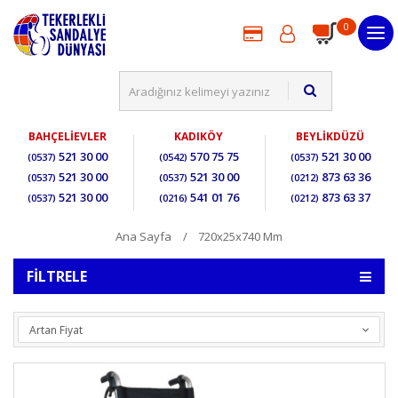
0
BAHÇELİEVLER
KADIKÖY
BEYLİKDÜZÜ
521 30 00
570 75 75
521 30 00
(0537)
(0542)
(0537)
521 30 00
521 30 00
873 63 36
(0537)
(0537)
(0212)
521 30 00
541 01 76
873 63 37
(0537)
(0216)
(0212)
Ana Sayfa
720x25x740 Mm
FILTRELE