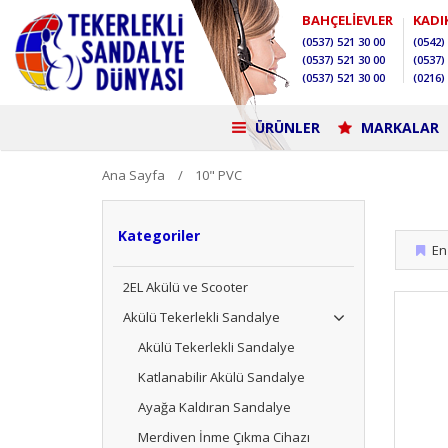
BAHÇELİEVLER
KADI
(0537)
521 30 00
(0542)
(0537)
521 30 00
(0537)
(0537)
521 30 00
(0216)
ÜRÜNLER
MARKALAR
Ana Sayfa
10" PVC
Kategoriler
En 
2EL Akülü ve Scooter
Akülü Tekerlekli Sandalye
Akülü Tekerlekli Sandalye
Katlanabilir Akülü Sandalye
Ayağa Kaldıran Sandalye
Merdiven İnme Çıkma Cihazı