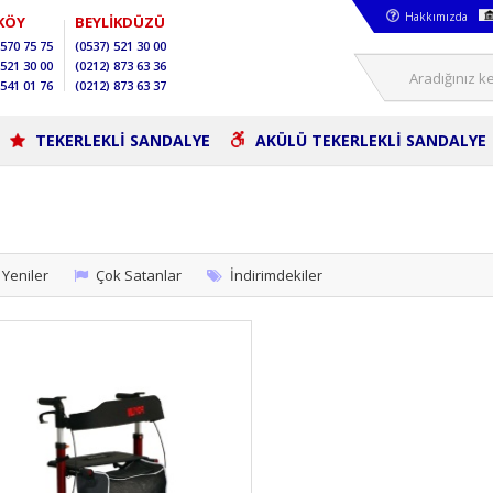
Hakkımızda
KÖY
BEYLİKDÜZÜ
570 75 75
(0537)
521 30 00
521 30 00
(0212)
873 63 36
541 01 76
(0212)
873 63 37
TEKERLEKLİ SANDALYE
AKÜLÜ TEKERLEKLİ SANDALYE
Yeniler
Çok Satanlar
İndirimdekiler