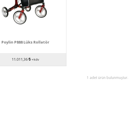
Poylin P888 Lüks Rollatör
11.011,36
+kdv
1 adet ürün bulunmuştur.