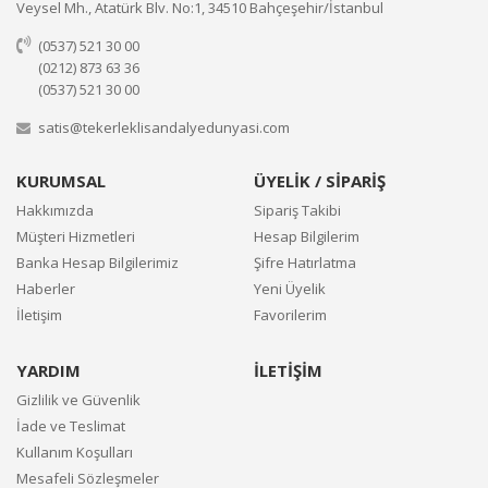
Veysel Mh., Atatürk Blv. No:1, 34510 Bahçeşehir/İstanbul
(0537) 521 30 00
(0212) 873 63 36
(0537) 521 30 00
satis@tekerleklisandalyedunyasi.com
KURUMSAL
ÜYELİK / SİPARİŞ
Hakkımızda
Sipariş Takibi
Müşteri Hizmetleri
Hesap Bilgilerim
Banka Hesap Bilgilerimiz
Şifre Hatırlatma
Haberler
Yeni Üyelik
İletişim
Favorilerim
YARDIM
İLETİŞİM
Gizlilik ve Güvenlik
İade ve Teslimat
Kullanım Koşulları
Mesafeli Sözleşmeler