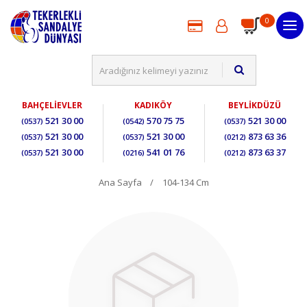
0
BAHÇELİEVLER
KADIKÖY
BEYLİKDÜZÜ
521 30 00
570 75 75
521 30 00
(0537)
(0542)
(0537)
521 30 00
521 30 00
873 63 36
(0537)
(0537)
(0212)
521 30 00
541 01 76
873 63 37
(0537)
(0216)
(0212)
Ana Sayfa
104-134 Cm