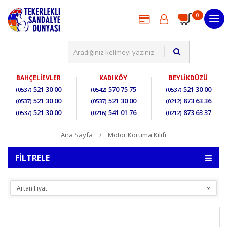
0
BAHÇELİEVLER
KADIKÖY
BEYLİKDÜZÜ
521 30 00
570 75 75
521 30 00
(0537)
(0542)
(0537)
521 30 00
521 30 00
873 63 36
(0537)
(0537)
(0212)
521 30 00
541 01 76
873 63 37
(0537)
(0216)
(0212)
Ana Sayfa
Motor Koruma Kılıfı
FILTRELE