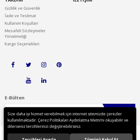
Gizlilik ve Güvenlik
İade ve Teslimat
Kullanım Koşulları
Mesafeli Sözleşmeler
Yönetmeliği
Kargo Seçenekleri
E-Bülten
Gönder
Size daha iyi hizmet verebilmek için internet sitemizde çerezler
kullanılmaktadır. Çerez Politikaları Aydınlatma Metni’ni okuyabilir ve
dilerseniz tercihlerinizi değiştirebilirsiniz.
Tercihleri Ayarla
Tümünü Kabul Et