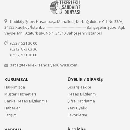
Kadıköy Şube: Hasanpaşa Mahallesi, Kurbağalıdere Cd. No:33/A,
34722 Kadıköy/İstanbul ---------------------------------- Bahçeşehir Şube: Aşık
Veysel Mh., Atatürk Blv. No:1, 34510 Bahçeşehir/İstanbul
(0537) 521 30 00
(0212) 873 63 36
(0537) 521 30 00
satis@tekerleklisandalyedunyasi.com
KURUMSAL
ÜYELİK / SİPARİŞ
Hakkımızda
Sipariş Takibi
Müşteri Hizmetleri
Hesap Bilgilerim
Banka Hesap Bilgilerimiz
Şifre Hatırlatma
Haberler
Yeni Üyelik
İletişim
Favorilerim
YARDIM
İLETİŞİM