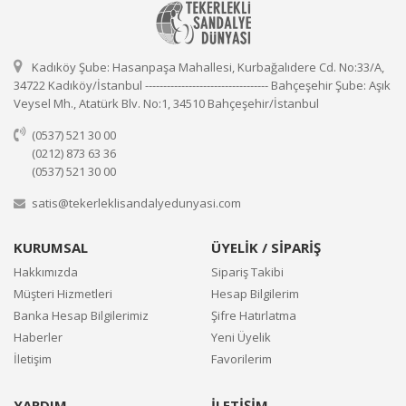
Kadıköy Şube: Hasanpaşa Mahallesi, Kurbağalıdere Cd. No:33/A,
34722 Kadıköy/İstanbul ---------------------------------- Bahçeşehir Şube: Aşık
Veysel Mh., Atatürk Blv. No:1, 34510 Bahçeşehir/İstanbul
(0537) 521 30 00
(0212) 873 63 36
(0537) 521 30 00
satis@tekerleklisandalyedunyasi.com
KURUMSAL
ÜYELİK / SİPARİŞ
Hakkımızda
Sipariş Takibi
Müşteri Hizmetleri
Hesap Bilgilerim
Banka Hesap Bilgilerimiz
Şifre Hatırlatma
Haberler
Yeni Üyelik
İletişim
Favorilerim
YARDIM
İLETİŞİM