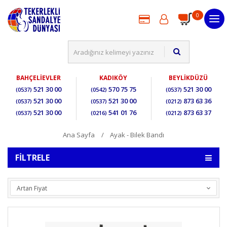
0
BAHÇELİEVLER
KADIKÖY
BEYLİKDÜZÜ
521 30 00
570 75 75
521 30 00
(0537)
(0542)
(0537)
521 30 00
521 30 00
873 63 36
(0537)
(0537)
(0212)
521 30 00
541 01 76
873 63 37
(0537)
(0216)
(0212)
Ana Sayfa
Ayak - Bilek Bandı
FILTRELE