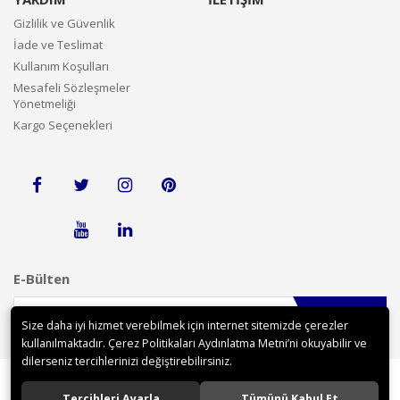
Gizlilik ve Güvenlik
İade ve Teslimat
Kullanım Koşulları
Mesafeli Sözleşmeler
Yönetmeliği
Kargo Seçenekleri
E-Bülten
Gönder
Size daha iyi hizmet verebilmek için internet sitemizde çerezler
kullanılmaktadır. Çerez Politikaları Aydınlatma Metni’ni okuyabilir ve
dilerseniz tercihlerinizi değiştirebilirsiniz.
Tercihleri Ayarla
Tümünü Kabul Et