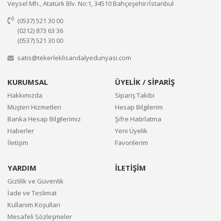
Veysel Mh., Atatürk Blv. No:1, 34510 Bahçeşehir/İstanbul
(0537) 521 30 00
(0212) 873 63 36
(0537) 521 30 00
satis@tekerleklisandalyedunyasi.com
KURUMSAL
ÜYELİK / SİPARİŞ
Hakkımızda
Sipariş Takibi
Müşteri Hizmetleri
Hesap Bilgilerim
Banka Hesap Bilgilerimiz
Şifre Hatırlatma
Haberler
Yeni Üyelik
İletişim
Favorilerim
YARDIM
İLETİŞİM
Gizlilik ve Güvenlik
İade ve Teslimat
Kullanım Koşulları
Mesafeli Sözleşmeler