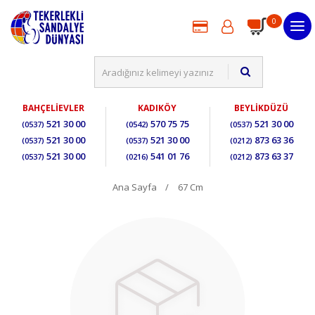
0
BAHÇELİEVLER
KADIKÖY
BEYLİKDÜZÜ
521 30 00
570 75 75
521 30 00
(0537)
(0542)
(0537)
521 30 00
521 30 00
873 63 36
(0537)
(0537)
(0212)
521 30 00
541 01 76
873 63 37
(0537)
(0216)
(0212)
Ana Sayfa
67 Cm