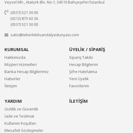
Veysel Mh., Atatürk Blv. No:1, 34510 Bahçeşehir/İstanbul
(0537) 521 30 00
(0212) 873 63 36
(0537) 521 30 00
satis@tekerleklisandalyedunyasi.com
KURUMSAL
ÜYELİK / SİPARİŞ
Hakkımızda
Sipariş Takibi
Müşteri Hizmetleri
Hesap Bilgilerim
Banka Hesap Bilgilerimiz
Şifre Hatırlatma
Haberler
Yeni Üyelik
İletişim
Favorilerim
YARDIM
İLETİŞİM
Gizlilik ve Güvenlik
İade ve Teslimat
Kullanım Koşulları
Mesafeli Sözleşmeler