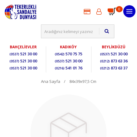
0
BAHÇELİEVLER
KADIKÖY
BEYLİKDÜZÜ
521 30 00
570 75 75
521 30 00
(0537)
(0542)
(0537)
521 30 00
521 30 00
873 63 36
(0537)
(0537)
(0212)
521 30 00
541 01 76
873 63 37
(0537)
(0216)
(0212)
Ana Sayfa
84x39x97,5 Cm