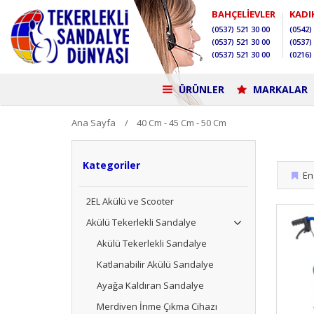
BAHÇELİEVLER
KADI
(0537)
521 30 00
(0542)
(0537)
521 30 00
(0537)
(0537)
521 30 00
(0216)
ÜRÜNLER
MARKALAR
Ana Sayfa
40 Cm - 45 Cm - 50 Cm
Kategoriler
En 
2EL Akülü ve Scooter
Akülü Tekerlekli Sandalye
Akülü Tekerlekli Sandalye
Katlanabilir Akülü Sandalye
Ayağa Kaldıran Sandalye
Merdiven İnme Çıkma Cihazı