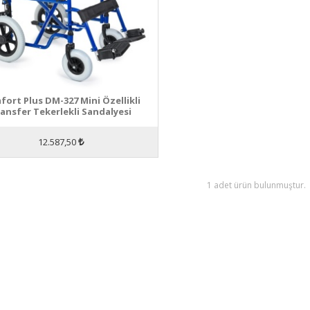
ort Plus DM-327 Mini Özellikli
ansfer Tekerlekli Sandalyesi
12.587,50
1 adet ürün bulunmuştur.