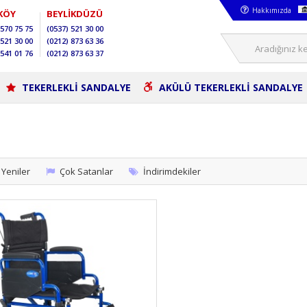
Hakkımızda
KÖY
BEYLİKDÜZÜ
570 75 75
(0537)
521 30 00
521 30 00
(0212)
873 63 36
541 01 76
(0212)
873 63 37
TEKERLEKLİ SANDALYE
AKÜLÜ TEKERLEKLİ SANDALYE
Yeniler
Çok Satanlar
İndirimdekiler