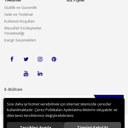
Gizlilik ve Güvenlik
İade ve Teslimat
Kullanım Koşulları
Mesafeli Sözleşmeler
Yönetmeliği
Kargo Seçenekleri
E-Bülten
Gönder
Size daha iyi hizmet verebilmek için internet sitemizde çerezler
kullanılmaktadır. Çerez Politikaları Aydınlatma Metni’ni okuyabilir ve
dilerseniz tercihlerinizi değiştirebilirsiniz.
Tercihleri Ayarla
Tümünü Kabul Et