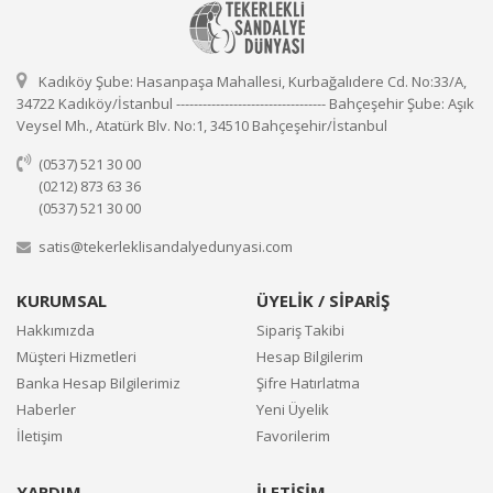
Kadıköy Şube: Hasanpaşa Mahallesi, Kurbağalıdere Cd. No:33/A,
34722 Kadıköy/İstanbul ---------------------------------- Bahçeşehir Şube: Aşık
Veysel Mh., Atatürk Blv. No:1, 34510 Bahçeşehir/İstanbul
(0537) 521 30 00
(0212) 873 63 36
(0537) 521 30 00
satis@tekerleklisandalyedunyasi.com
KURUMSAL
ÜYELİK / SİPARİŞ
Hakkımızda
Sipariş Takibi
Müşteri Hizmetleri
Hesap Bilgilerim
Banka Hesap Bilgilerimiz
Şifre Hatırlatma
Haberler
Yeni Üyelik
İletişim
Favorilerim
YARDIM
İLETİŞİM