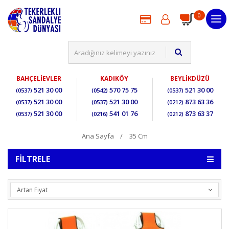
0
BAHÇELİEVLER
KADIKÖY
BEYLİKDÜZÜ
521 30 00
570 75 75
521 30 00
(0537)
(0542)
(0537)
521 30 00
521 30 00
873 63 36
(0537)
(0537)
(0212)
521 30 00
541 01 76
873 63 37
(0537)
(0216)
(0212)
Ana Sayfa
35 Cm
FILTRELE