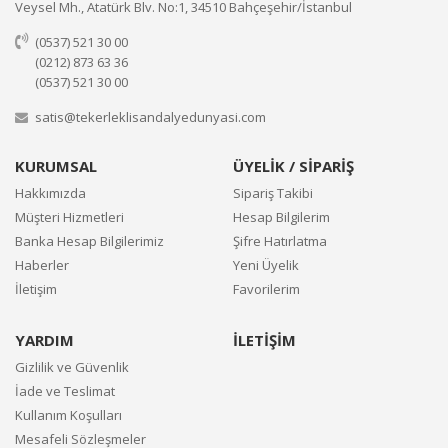
Veysel Mh., Atatürk Blv. No:1, 34510 Bahçeşehir/İstanbul
(0537) 521 30 00
(0212) 873 63 36
(0537) 521 30 00
satis@tekerleklisandalyedunyasi.com
KURUMSAL
ÜYELİK / SİPARİŞ
Hakkımızda
Sipariş Takibi
Müşteri Hizmetleri
Hesap Bilgilerim
Banka Hesap Bilgilerimiz
Şifre Hatırlatma
Haberler
Yeni Üyelik
İletişim
Favorilerim
YARDIM
İLETİŞİM
Gizlilik ve Güvenlik
İade ve Teslimat
Kullanım Koşulları
Mesafeli Sözleşmeler