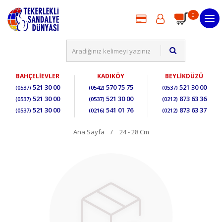
0
BAHÇELİEVLER
KADIKÖY
BEYLİKDÜZÜ
521 30 00
570 75 75
521 30 00
(0537)
(0542)
(0537)
521 30 00
521 30 00
873 63 36
(0537)
(0537)
(0212)
521 30 00
541 01 76
873 63 37
(0537)
(0216)
(0212)
Ana Sayfa
24 - 28 Cm