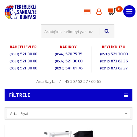
0
BAHÇELİEVLER
KADIKÖY
BEYLİKDÜZÜ
521 30 00
570 75 75
521 30 00
(0537)
(0542)
(0537)
521 30 00
521 30 00
873 63 36
(0537)
(0537)
(0212)
521 30 00
541 01 76
873 63 37
(0537)
(0216)
(0212)
Ana Sayfa
45-50 / 52-57 / 60-65
FILTRELE