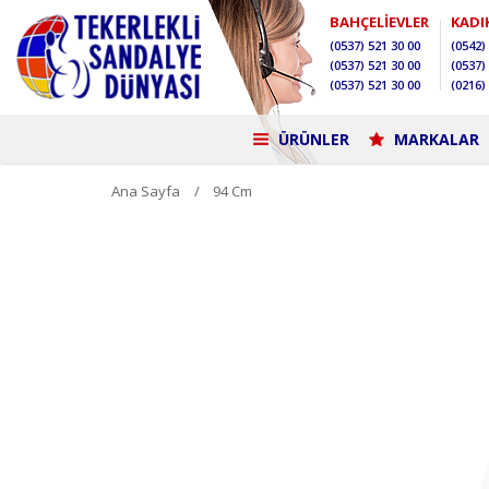
BAHÇELİEVLER
KADI
(0537)
521 30 00
(0542)
(0537)
521 30 00
(0537)
(0537)
521 30 00
(0216)
ÜRÜNLER
MARKALAR
Ana Sayfa
94 Cm