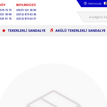
Hakkımızda
KÖY
BEYLİKDÜZÜ
570 75 75
(0537)
521 30 00
521 30 00
(0212)
873 63 36
541 01 76
(0212)
873 63 37
TEKERLEKLİ SANDALYE
AKÜLÜ TEKERLEKLİ SANDALYE