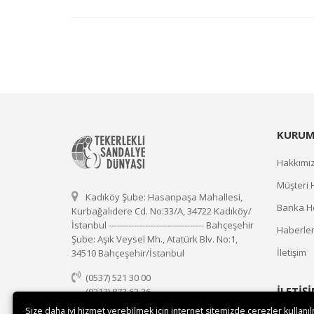
KURUM
Hakkımı
Müşteri 
Kadıköy Şube: Hasanpaşa Mahallesi,
Banka He
Kurbağalıdere Cd. No:33/A, 34722 Kadıköy/
İstanbul ---------------------------------- Bahçeşehir
Haberle
Şube: Aşık Veysel Mh., Atatürk Blv. No:1,
İletişim
34510 Bahçeşehir/İstanbul
(0537) 521 30 00
İLETİŞ
(0212) 873 63 36
(0537) 521 30 00
Size daha iyi hizmet verebilmek için internet sitemizde çerezler kullanı