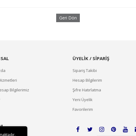
Geri Dön
SAL
ÜYELİK / SİPARİŞ
zda
Sipariş Takibi
Hizmetleri
Hesap Bilgilerim
sap Bilgilerimiz
Şifre Hatırlatma
r
Yeni Üyelik
Favorilerim
İM
lmaktadır.