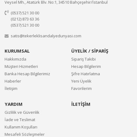
Veysel Mh., Atatürk Blv. No:1, 34510 Bahçeşehir/İstanbul
(0537) 521 30 00
(0212) 873 63 36
(0537) 521 30 00
satis@tekerleklisandalyedunyasi.com
KURUMSAL
ÜYELİK / SİPARİŞ
Hakkımızda
Sipariş Takibi
Müşteri Hizmetleri
Hesap Bilgilerim
Banka Hesap Bilgilerimiz
Şifre Hatırlatma
Haberler
Yeni Üyelik
İletişim
Favorilerim
YARDIM
İLETİŞİM
Gizlilik ve Güvenlik
İade ve Teslimat
Kullanım Koşulları
Mesafeli Sözleşmeler