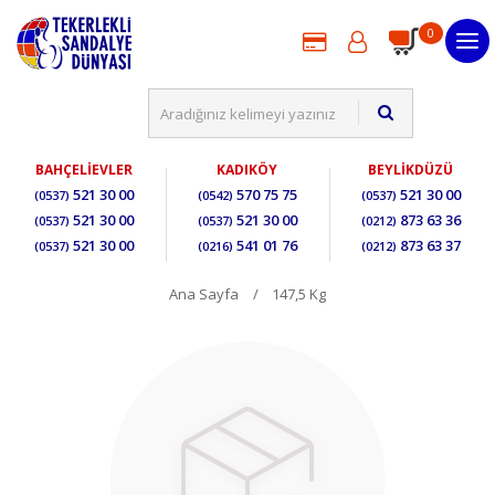
0
BAHÇELİEVLER
KADIKÖY
BEYLİKDÜZÜ
521 30 00
570 75 75
521 30 00
(0537)
(0542)
(0537)
521 30 00
521 30 00
873 63 36
(0537)
(0537)
(0212)
521 30 00
541 01 76
873 63 37
(0537)
(0216)
(0212)
Ana Sayfa
147,5 Kg