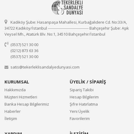
Kadıköy Şube: Hasanpaşa Mahallesi, Kurbağalıdere Cd. No:33/A,
34722 Kadıköy/İstanbul ---------------------------------- Bahçeşehir Şube: Aşık
Veysel Mh., Atatürk Blv. No:1, 34510 Bahçeşehir/İstanbul
(0537) 521 30 00
(0212) 873 63 36
(0537) 521 30 00
satis@tekerleklisandalyedunyasi.com
KURUMSAL
ÜYELİK / SİPARİŞ
Hakkımızda
Sipariş Takibi
Müşteri Hizmetleri
Hesap Bilgilerim
Banka Hesap Bilgilerimiz
Şifre Hatırlatma
Haberler
Yeni Üyelik
İletişim
Favorilerim
YARDIM
İLETİŞİM