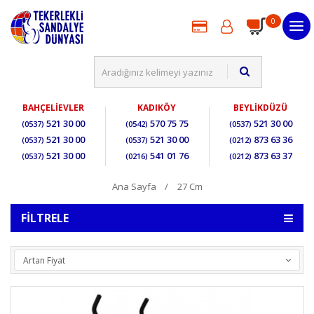
0
BAHÇELİEVLER
KADIKÖY
BEYLİKDÜZÜ
521 30 00
570 75 75
521 30 00
(0537)
(0542)
(0537)
521 30 00
521 30 00
873 63 36
(0537)
(0537)
(0212)
521 30 00
541 01 76
873 63 37
(0537)
(0216)
(0212)
Ana Sayfa
27 Cm
FILTRELE