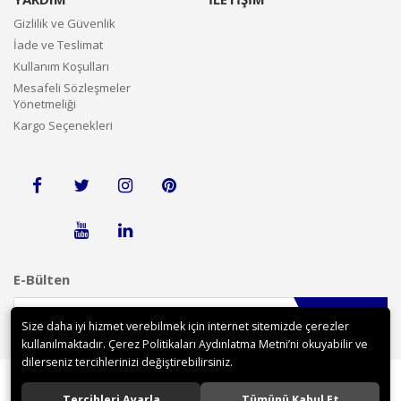
Gizlilik ve Güvenlik
İade ve Teslimat
Kullanım Koşulları
Mesafeli Sözleşmeler
Yönetmeliği
Kargo Seçenekleri
E-Bülten
Gönder
Size daha iyi hizmet verebilmek için internet sitemizde çerezler
kullanılmaktadır. Çerez Politikaları Aydınlatma Metni’ni okuyabilir ve
dilerseniz tercihlerinizi değiştirebilirsiniz.
Tercihleri Ayarla
Tümünü Kabul Et