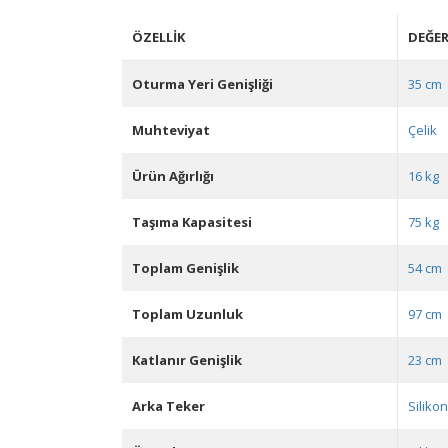
ÖZELLIK
DEĞE
Oturma Yeri Genişliği
35 cm
Muhteviyat
Çelik
Ürün Ağırlığı
16 kg
Taşıma Kapasitesi
75 kg
Toplam Genişlik
54 cm
Toplam Uzunluk
97 cm
Katlanır Genişlik
23 cm
Arka Teker
Siliko