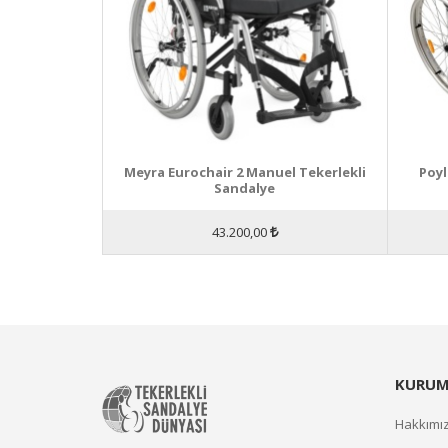
Meyra Eurochair 2 Manuel Tekerlekli
Poyl
Sandalye
43.200,00
KURUM
Hakkımı