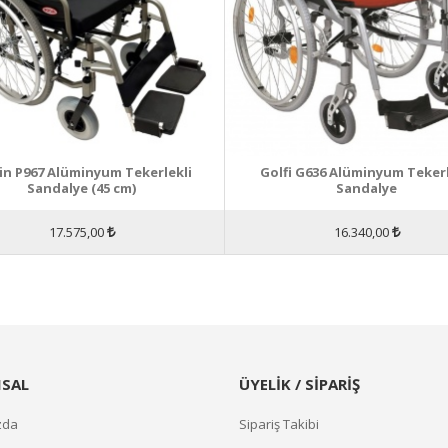
in P967 Alüminyum Tekerlekli
Golfi G636 Alüminyum Tekerl
Sandalye (45 cm)
Sandalye
17.575,00
16.340,00
SAL
ÜYELİK / SİPARİŞ
zda
Sipariş Takibi