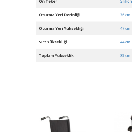
Ön Teker
Siliko
Oturma Yeri Derinliği
36 cm
Oturma Yeri Yüksekliği
47 cm
Sırt Yüksekliği
44 cm
Toplam Yükseklik
85 cm