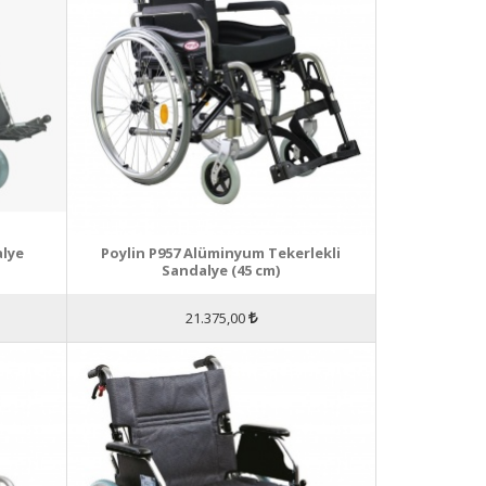
alye
Poylin P957 Alüminyum Tekerlekli
Sandalye (45 cm)
21.375,00