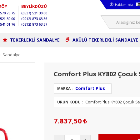
Hakkımızda
KÖY
BEYLİKDÜZÜ
570 75 75
(0537)
521 30 00
521 30 00
(0212)
873 63 36
541 01 76
(0212)
873 63 37
TEKERLEKLİ SANDALYE
AKÜLÜ TEKERLEKLİ SANDALYE
li Sandalye
Comfort Plus KY802 Çocuk 
Comfort Plus
MARKA :
Comfort Plus KY802 Çocuk St
ÜRÜN KODU :
7.837,50