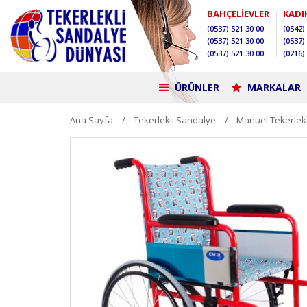
BAHÇELİEVLER
KADI
(0537)
521 30 00
(0542)
(0537)
521 30 00
(0537)
(0537)
521 30 00
(0216)
ÜRÜNLER
MARKALAR
Ana Sayfa
Tekerlekli Sandalye
Manuel Tekerlek