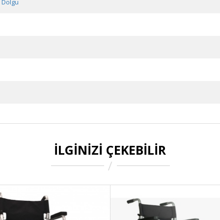
n Dolgu
İLGINIZI ÇEKEBILIR