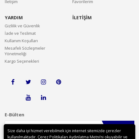
İletişim
Favorilerim
YARDIM
İLETİŞİM
Gizlilik ve Güvenlik
İade ve Teslimat
Kullanım Koşulları
Mesafeli Sözleşmeler
Yönetmeliği
Kargo Seçenekleri
E-Bülten
Gönder
Size daha iyi hizmet verebilmek için internet sitemizde çerezler
kullanılmaktadır. Çerez Politikaları Aydınlatma Metni’ni okuyabilir ve