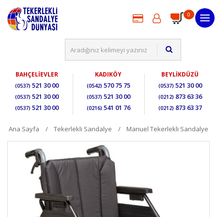
0
BAHÇELİEVLER
KADIKÖY
BEYLİKDÜZÜ
521 30 00
570 75 75
521 30 00
(0537)
(0542)
(0537)
521 30 00
521 30 00
873 63 36
(0537)
(0537)
(0212)
521 30 00
541 01 76
873 63 37
(0537)
(0216)
(0212)
Ana Sayfa
Tekerlekli Sandalye
Manuel Tekerlekli Sandalye