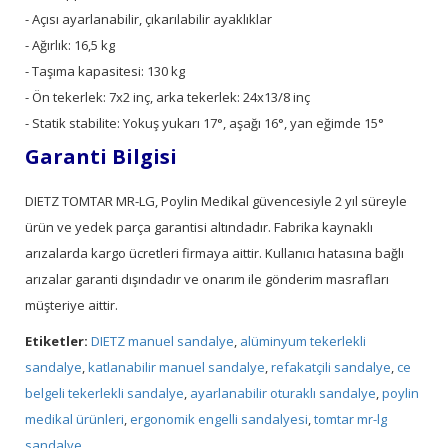
- Açısı ayarlanabilir, çıkarılabilir ayaklıklar
- Ağırlık: 16,5 kg
- Taşıma kapasitesi: 130 kg
- Ön tekerlek: 7x2 inç, arka tekerlek: 24x13/8 inç
- Statik stabilite: Yokuş yukarı 17°, aşağı 16°, yan eğimde 15°
Garanti Bilgisi
DIETZ TOMTAR MR-LG, Poylin Medikal güvencesiyle 2 yıl süreyle
ürün ve yedek parça garantisi altındadır. Fabrika kaynaklı
arızalarda kargo ücretleri firmaya aittir. Kullanıcı hatasına bağlı
arızalar garanti dışındadır ve onarım ile gönderim masrafları
müşteriye aittir.
Etiketler:
DIETZ manuel sandalye
,
alüminyum tekerlekli
sandalye
,
katlanabilir manuel sandalye
,
refakatçili sandalye
,
ce
belgeli tekerlekli sandalye
,
ayarlanabilir oturaklı sandalye
,
poylin
medikal ürünleri
,
ergonomik engelli sandalyesi
,
tomtar mr-lg
sandalye