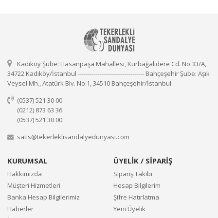
Kadıköy Şube: Hasanpaşa Mahallesi, Kurbağalıdere Cd. No:33/A,
34722 Kadıköy/İstanbul ---------------------------------- Bahçeşehir Şube: Aşık
Veysel Mh., Atatürk Blv. No:1, 34510 Bahçeşehir/İstanbul
(0537) 521 30 00
(0212) 873 63 36
(0537) 521 30 00
satis@tekerleklisandalyedunyasi.com
KURUMSAL
ÜYELİK / SİPARİŞ
Hakkımızda
Sipariş Takibi
Müşteri Hizmetleri
Hesap Bilgilerim
Banka Hesap Bilgilerimiz
Şifre Hatırlatma
Haberler
Yeni Üyelik