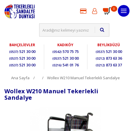
0
BAHÇELİEVLER
KADIKÖY
BEYLİKDÜZÜ
521 30 00
570 75 75
521 30 00
(0537)
(0542)
(0537)
521 30 00
521 30 00
873 63 36
(0537)
(0537)
(0212)
521 30 00
541 01 76
873 63 37
(0537)
(0216)
(0212)
Ana Sayfa
Wollex W210 Manuel Tekerlekli Sandalye
Wollex W210 Manuel Tekerlekli
Sandalye