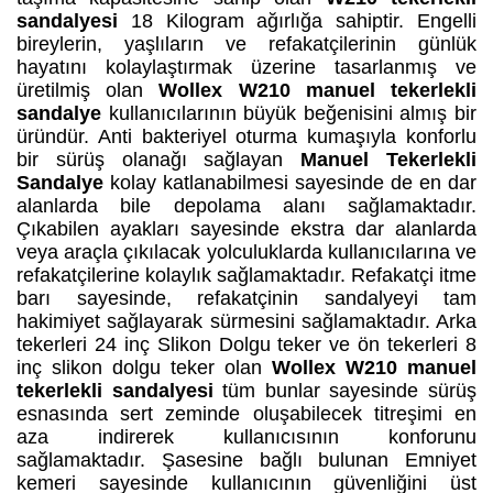
sandalyesi
18 Kilogram ağırlığa sahiptir. Engelli
bireylerin, yaşlıların ve refakatçilerinin günlük
hayatını kolaylaştırmak üzerine tasarlanmış ve
üretilmiş olan
Wollex W210 manuel tekerlekli
sandalye
kullanıcılarının büyük beğenisini almış bir
üründür. Anti bakteriyel oturma kumaşıyla konforlu
bir sürüş olanağı sağlayan
Manuel Tekerlekli
Sandalye
kolay katlanabilmesi sayesinde de en dar
alanlarda bile depolama alanı sağlamaktadır.
Çıkabilen ayakları sayesinde ekstra dar alanlarda
veya araçla çıkılacak yolculuklarda kullanıcılarına ve
refakatçilerine kolaylık sağlamaktadır. Refakatçi itme
barı sayesinde, refakatçinin sandalyeyi tam
hakimiyet sağlayarak sürmesini sağlamaktadır. Arka
tekerleri 24 inç Slikon Dolgu teker ve ön tekerleri 8
inç slikon dolgu teker olan
Wollex W210 manuel
tekerlekli sandalyesi
tüm bunlar sayesinde sürüş
esnasında sert zeminde oluşabilecek titreşimi en
aza indirerek kullanıcısının konforunu
sağlamaktadır. Şasesine bağlı bulunan Emniyet
kemeri sayesinde kullanıcının güvenliğini üst