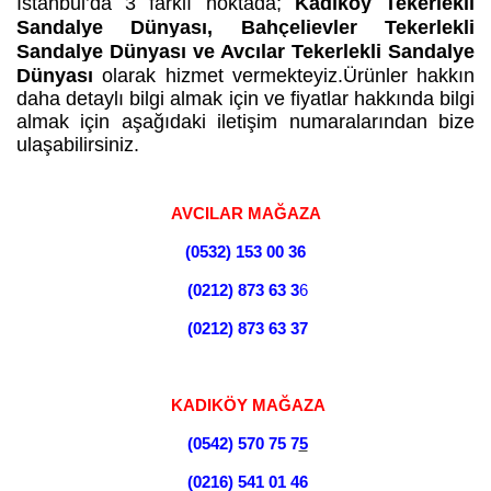
İstanbul’da 3 farklı noktada;
Kadıköy Tekerlekli
Sandalye Dünyası, Bahçelievler Tekerlekli
Sandalye Dünyası ve Avcılar Tekerlekli Sandalye
Dünyası
olarak hizmet vermekteyiz.Ürünler hakkın
daha detaylı bilgi almak için ve fiyatlar hakkında bilgi
almak için aşağıdaki iletişim numaralarından bize
ulaşabilirsiniz.
AVCILAR MAĞAZA
(0532)
153 00 36
(0212)
873 63 3
6
(0212)
873 63 37
KADIKÖY MAĞAZA
(0542) 570 75 7
5
(0216) 541 01 46