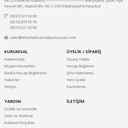
34722 Kadıköy/İstanbul ---------------------------------- Bahçeşehir Şube: Aşık
Veysel Mh., Atatürk Blv. No:1, 34510 Bahçeşehir/İstanbul
(0537) 521 30 00
(0212) 873 63 36
(0537) 521 30 00
satis@tekerleklisandalyedunyasi.com
KURUMSAL
ÜYELİK / SİPARİŞ
Hakkımızda
Sipariş Takibi
Müşteri Hizmetleri
Hesap Bilgilerim
Banka Hesap Bilgilerimiz
Şifre Hatırlatma
Haberler
Yeni Üyelik
İletişim
Favorilerim
YARDIM
İLETİŞİM
Gizlilik ve Güvenlik
İade ve Teslimat
Kullanım Koşulları