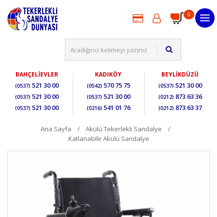
0
BAHÇELİEVLER
KADIKÖY
BEYLİKDÜZÜ
521 30 00
570 75 75
521 30 00
(0537)
(0542)
(0537)
521 30 00
521 30 00
873 63 36
(0537)
(0537)
(0212)
521 30 00
541 01 76
873 63 37
(0537)
(0216)
(0212)
Ana Sayfa
Akülü Tekerlekli Sandalye
Katlanabilir Akülü Sandalye