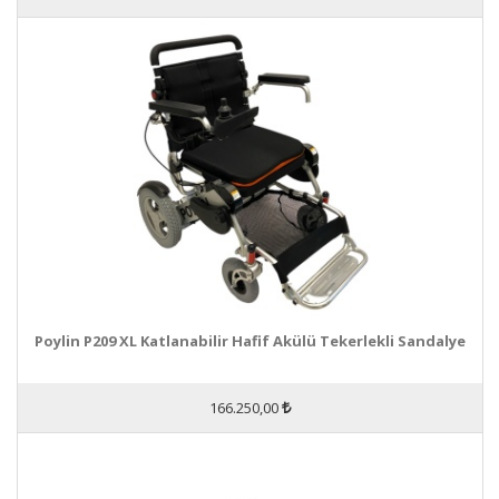
Poylin P209 XL Katlanabilir Hafif Akülü Tekerlekli Sandalye
166.250,00