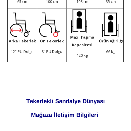
65 cm
100 cm
108 cm
35 cm
Max. Taşıma
Arka Tekerlek
Ön Tekerlek
Ürün Ağırlığı
Kapasitesi
12" PU Dolgu
8" PU Dolgu
66 kg
120 kg
Tekerlekli Sandalye Dünyası
Mağaza İletişim Bilgileri