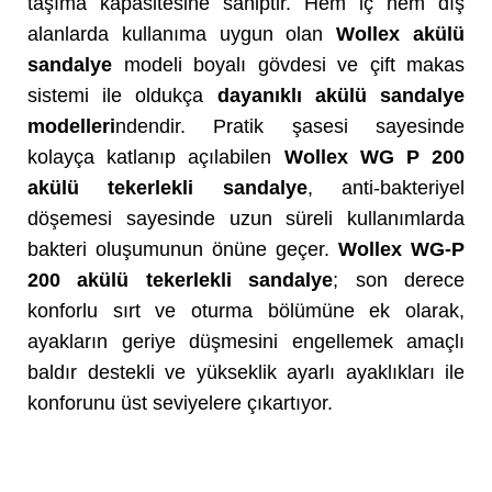
taşıma kapasitesine sahiptir. Hem iç hem dış
alanlarda kullanıma uygun olan
Wollex akülü
sandalye
modeli boyalı gövdesi ve çift makas
sistemi ile oldukça
dayanıklı akülü sandalye
modelleri
ndendir. Pratik şasesi sayesinde
kolayça katlanıp açılabilen
Wollex WG P 200
akülü tekerlekli sandalye
, anti-bakteriyel
döşemesi sayesinde uzun süreli kullanımlarda
bakteri oluşumunun önüne geçer.
Wollex WG-P
200 akülü tekerlekli sandalye
; son derece
konforlu sırt ve oturma bölümüne ek olarak,
ayakların geriye düşmesini engellemek amaçlı
baldır destekli ve yükseklik ayarlı ayaklıkları ile
konforunu üst seviyelere çıkartıyor.