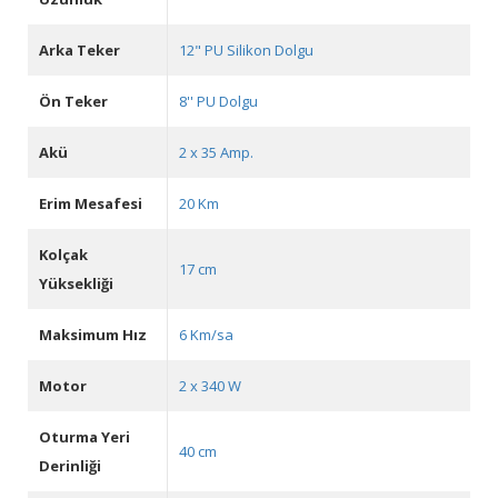
Arka Teker
12" PU Silikon Dolgu
Ön Teker
8'' PU Dolgu
Akü
2 x 35 Amp.
Erim Mesafesi
20 Km
Kolçak
17 cm
Yüksekliği
Maksimum Hız
6 Km/sa
Motor
2 x 340 W
Oturma Yeri
40 cm
Derinliği