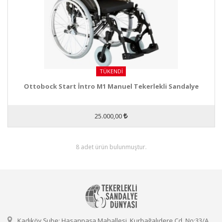
TÜKENDI
Ottobock Start İntro M1 Manuel Tekerlekli Sandalye
25.000,00
8 adet ürün bulunmuştur.
Kadıköy Şube: Hasanpaşa Mahallesi, Kurbağalıdere Cd. No:33/A,