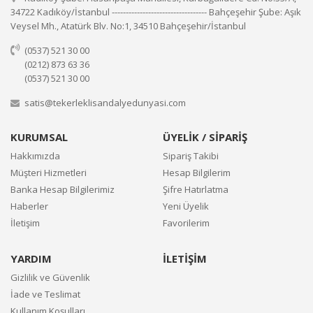
34722 Kadıköy/İstanbul ---------------------------------- Bahçeşehir Şube: Aşık
Veysel Mh., Atatürk Blv. No:1, 34510 Bahçeşehir/İstanbul
(0537) 521 30 00
(0212) 873 63 36
(0537) 521 30 00
satis@tekerleklisandalyedunyasi.com
KURUMSAL
ÜYELİK / SİPARİŞ
Hakkımızda
Sipariş Takibi
Müşteri Hizmetleri
Hesap Bilgilerim
Banka Hesap Bilgilerimiz
Şifre Hatırlatma
Haberler
Yeni Üyelik
İletişim
Favorilerim
YARDIM
İLETİŞİM
Gizlilik ve Güvenlik
İade ve Teslimat
Kullanım Koşulları