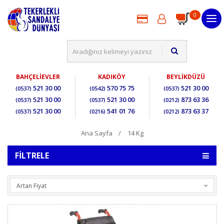
0
BAHÇELİEVLER
KADIKÖY
BEYLİKDÜZÜ
521 30 00
570 75 75
521 30 00
(0537)
(0542)
(0537)
521 30 00
521 30 00
873 63 36
(0537)
(0537)
(0212)
521 30 00
541 01 76
873 63 37
(0537)
(0216)
(0212)
Ana Sayfa
14 Kg
FILTRELE