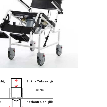
liği
Sırtlık Yüksekliği
48 cm
k
Katlanır Genişlik