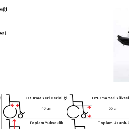
teği
esi
i
Oturma Yeri Derinliği
Oturma Yeri Yüksek
40 cm
55 cm
Toplam Yükseklik
Toplam Uzunlu