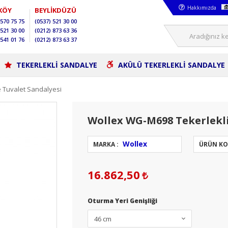
Hakkımızda
KÖY
BEYLİKDÜZÜ
570 75 75
(0537)
521 30 00
521 30 00
(0212)
873 63 36
541 01 76
(0212)
873 63 37
TEKERLEKLİ SANDALYE
AKÜLÜ TEKERLEKLİ SANDALYE
 Tuvalet Sandalyesi
Wollex WG-M698 Tekerlekli
Wollex
MARKA :
ÜRÜN KO
16.862,50
Oturma Yeri Genişliği