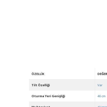
ÖZELLIK
DEĞE
Tilt Özelliği
Var
Oturma Yeri Genişliği
46 cm