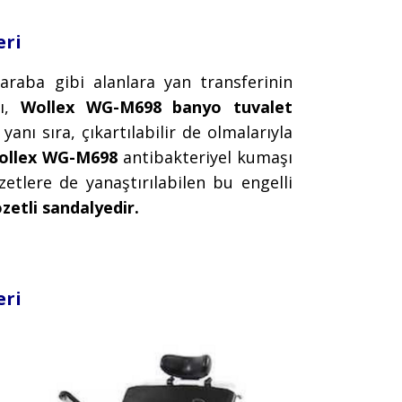
eri
araba gibi alanlara yan transferinin
sı,
Wollex WG-M698 banyo tuvalet
anı sıra, çıkartılabilir de olmalarıyla
ollex WG-M698
antibakteriyel kumaşı
zetlere de yanaştırılabilen bu engelli
ozetli sandalyedir.
eri