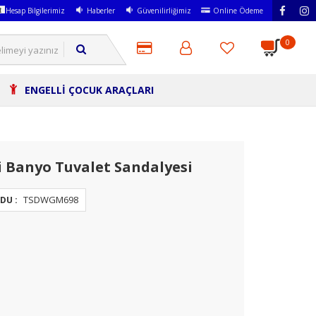
Hesap Bilgilerimiz
Haberler
Güvenilirliğimiz
Online Ödeme
0
ENGELLİ ÇOCUK ARAÇLARI
 Banyo Tuvalet Sandalyesi
TSDWGM698
DU :