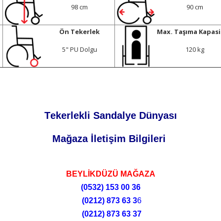
98 cm
90 cm
Ön Tekerlek
Max. Taşıma Kapasi
5" PU Dolgu
120 kg
Tekerlekli Sandalye Dünyası
Mağaza İletişim Bilgileri
BEYLİKDÜZÜ MAĞAZA
(0532)
153 00 36
(0212)
873 63 3
6
(0212)
873 63 37