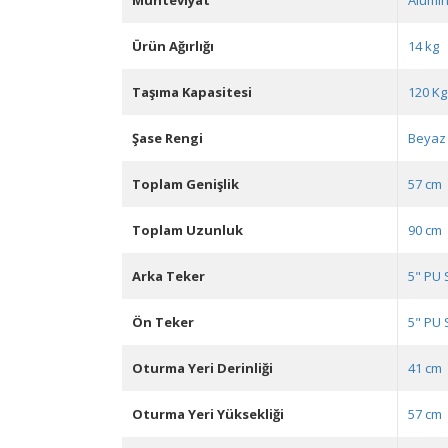
Muhteviyat
Alümi
Ürün Ağırlığı
14 kg
Taşıma Kapasitesi
120 Kg
Şase Rengi
Beyaz
Toplam Genişlik
57 cm
Toplam Uzunluk
90 cm
Arka Teker
5" PU 
Ön Teker
5" PU 
Oturma Yeri Derinliği
41 cm
Oturma Yeri Yüksekliği
57 cm