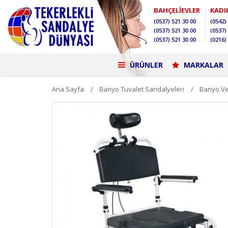
BAHÇELİEVLER
KADI
(0537)
521 30 00
(0542)
(0537)
521 30 00
(0537)
(0537)
521 30 00
(0216)
ÜRÜNLER
MARKALAR
Ana Sayfa
Banyo Tuvalet Sandalyeleri
Banyo Ve