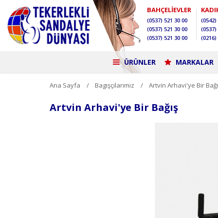
BAHÇELİEVLER
KADI
(0537)
521 30 00
(0542)
(0537)
521 30 00
(0537)
(0537)
521 30 00
(0216)
ÜRÜNLER
MARKALAR
Ana Sayfa
Bagışçılarımız
Artvin Arhavi'ye Bir Bağ
Artvin Arhavi'ye Bir Bağış