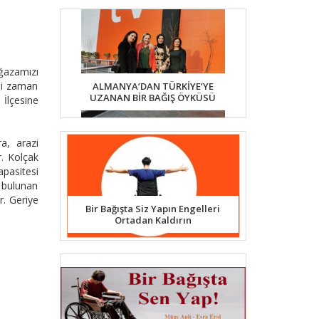
azamızı
iği zaman
ALMANYA’DAN TÜRKİYE’YE
UZANAN BİR BAĞIŞ ÖYKÜSÜ
 İlçesine
a, arazi
r. Kolçak
apasitesi
a bulunan
r. Geriye
Bir Bağışta Siz Yapın Engelleri
Ortadan Kaldırın