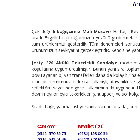
Ar
Çok değerli
bağışçımız Mali Müşavir
H. Taş Be
aradı. Engelli bir çocuğumuzun yüzünü güldürmek iste
tüm ürünlerimizi gösterdik. Tüm denemeleri sonu
ürünümüzün sevkiyatını gerçekleştirdik. Kendisine yapt
Jetty 220 Akülü Tekerlekli Sandalye
modelimiz
koşullarına uygun üretilmiştir. Bunun yanı sıra topl
boyu ayarlanıp, yan transferleri daha da kolay bir hale 
olan bu ürünümüz oldukça kullanışlı, dayanıklı ve gü
reflektörü sayesinde gece kullanımına da uygundur. Hava
devrilmeyi önleyici tekerlekleri (antitipper) ve sol ko
Siz de bağış yapmak istiyorsanız uzman arkadaşlarımız
KADIKÖY
BEYLİKDÜZÜ
570 75 75
153 00 36
(0542)
(0532)
541 01 46
873 63 36
(0216)
(0212)