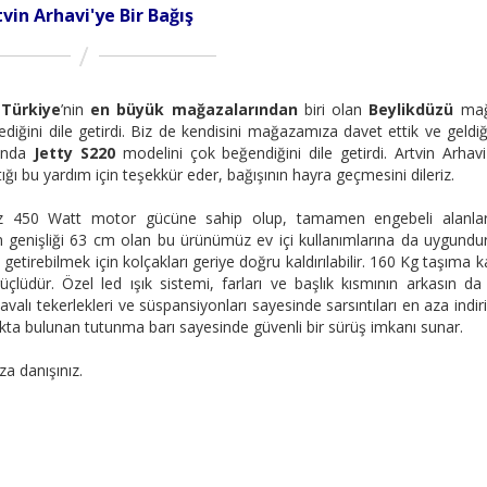
tvin Arhavi'ye Bir Bağış
y
Türkiye
’nin
en büyük mağazalarından
biri olan
Beylikdüzü
mağ
diğini dile getirdi. Biz de kendisini mağazamıza davet ettik ve geld
cunda
Jetty S220
modelini çok beğendiğini dile getirdi. Artvin Arhavi
ığı bu yardım için teşekkür eder, bağışının hayra geçmesini dileriz.
 450 Watt motor gücüne sahip olup, tamamen engebeli alanlar
am genişliği 63 cm olan bu ürünümüz ev içi kullanımlarına da uygundu
getirebilmek için kolçakları geriye doğru kaldırılabilir. 160 Kg taşıma k
çlüdür. Özel led ışık sistemi, farları ve başlık kısmının arkasın d
lı tekerlekleri ve süspansiyonları sayesinde sarsıntıları en aza indiri
lçakta bulunan tutunma barı sayesinde güvenli bir sürüş imkanı sunar.
a danışınız.