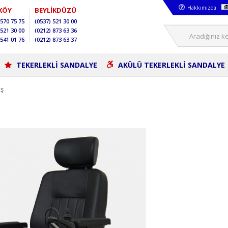
Hakkımızda
KÖY
BEYLİKDÜZÜ
570 75 75
(0537)
521 30 00
521 30 00
(0212)
873 63 36
541 01 76
(0212)
873 63 37
TEKERLEKLİ SANDALYE
AKÜLÜ TEKERLEKLİ SANDALYE
ış