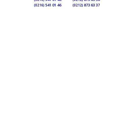
541 01 46
873 63 37
(0216)
(0212)