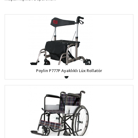
Poylin P777P Ayaklıklı Lüx Rollatör