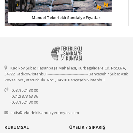
Manuel Tekerlekli Sandalye Fiyatları
Kadıköy Şube: Hasanpaşa Mahallesi, Kurbağalıdere Cd. No:33/A,
34722 Kadıköy/İstanbul ---------------------------------- Bahçeşehir Şube: Aşık
Veysel Mh., Atatürk Blv. No:1, 34510 Bahçeşehir/İstanbul
(0537) 521 30 00
(0212) 873 63 36
(0537) 521 30 00
satis@tekerleklisandalyedunyasi.com
KURUMSAL
ÜYELİK / SİPARİŞ