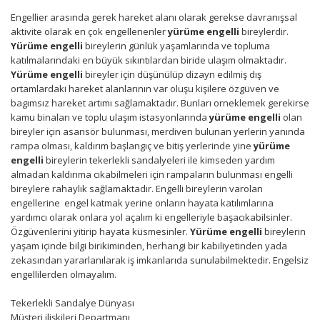
Engellier arasında gerek hareket alanı olarak gerekse davranışsal
aktivite olarak en çok engellenenler
yürüme engelli
bireylerdir.
Yürüme engelli
bireylerin günlük yaşamlarında ve topluma
katılmalarındaki en büyük sıkıntılardan biride ulaşım olmaktadır.
Yürüme engelli
bireyler için düşünülüp dizayn edilmiş dış
ortamlardaki hareket alanlarının var oluşu kişilere özgüven ve
bagımsız hareket artımı sağlamaktadır. Bunları orneklemek gerekirse
kamu binaları ve toplu ulaşım istasyonlarında
yürüme engelli
olan
bireyler için asansör bulunması, merdiven bulunan yerlerin yanında
rampa olması, kaldırım başlangıç ve bitiş yerlerinde yine
yürüme
engelli
bireylerin tekerlekli sandalyeleri ile kimseden yardım
almadan kaldırıma cıkabilmeleri için rampaların bulunması engelli
bireylere rahaylık sağlamaktadır. Engelli bireylerin varolan
engellerine engel katmak yerine onların hayata katılımlarına
yardımcı olarak onlara yol açalım ki engelleriyle başacıkabilsinler.
Özgüvenlerini yitirip hayata küsmesinler.
Yürüme engelli
bireylerin
yaşam içinde bilgi birikiminden, herhangi bir kabiliyetinden yada
zekasından yararlanılarak iş imkanlarıda sunulabilmektedir. Engelsiz
engellilerden olmayalım.
Tekerlekli Sandalye Dünyası
Müşteri ilişkileri Departmanı