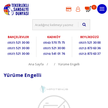
0
BAHÇELİEVLER
KADIKÖY
BEYLİKDÜZÜ
521 30 00
570 75 75
521 30 00
(0537)
(0542)
(0537)
521 30 00
521 30 00
873 63 36
(0537)
(0537)
(0212)
521 30 00
541 01 76
873 63 37
(0537)
(0216)
(0212)
Ana Sayfa
Yürüme Engelli
Yürüme Engelli