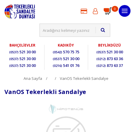
0
BAHÇELİEVLER
KADIKÖY
BEYLİKDÜZÜ
521 30 00
570 75 75
521 30 00
(0537)
(0542)
(0537)
521 30 00
521 30 00
873 63 36
(0537)
(0537)
(0212)
521 30 00
541 01 76
873 63 37
(0537)
(0216)
(0212)
Ana Sayfa
VanOS Tekerlekli Sandalye
VanOS Tekerlekli Sandalye