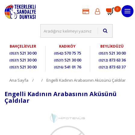
0
BAHÇELİEVLER
KADIKÖY
BEYLİKDÜZÜ
521 30 00
570 75 75
521 30 00
(0537)
(0542)
(0537)
521 30 00
521 30 00
873 63 36
(0537)
(0537)
(0212)
521 30 00
541 01 76
873 63 37
(0537)
(0216)
(0212)
Ana Sayfa
Engelli Kadının Arabasının Aküsünü Çaldılar
Engelli Kadının Arabasının Aküsünü
Çaldılar