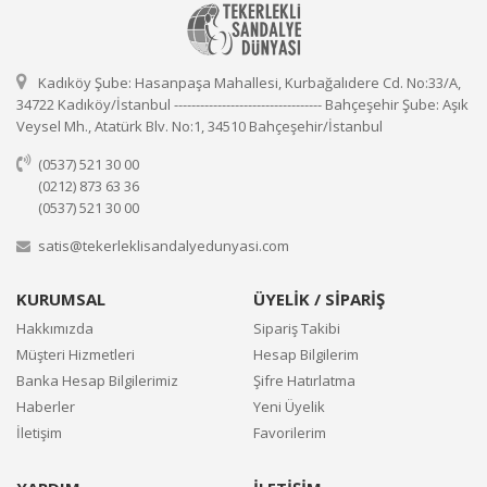
Kadıköy Şube: Hasanpaşa Mahallesi, Kurbağalıdere Cd. No:33/A,
34722 Kadıköy/İstanbul ---------------------------------- Bahçeşehir Şube: Aşık
Veysel Mh., Atatürk Blv. No:1, 34510 Bahçeşehir/İstanbul
(0537) 521 30 00
(0212) 873 63 36
(0537) 521 30 00
satis@tekerleklisandalyedunyasi.com
KURUMSAL
ÜYELİK / SİPARİŞ
Hakkımızda
Sipariş Takibi
Müşteri Hizmetleri
Hesap Bilgilerim
Banka Hesap Bilgilerimiz
Şifre Hatırlatma
Haberler
Yeni Üyelik
İletişim
Favorilerim