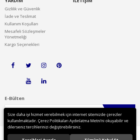
YARDIM
İLETİŞİM
Gizlilik ve Güvenlik
İade ve Teslimat
Kullanım Koşulları
Mesafeli Sözleşmeler
Yönetmeliği
Kargo Seçenekleri
E-Bülten
Gönder
Size daha iyi hizmet verebilmek için internet sitemizde çerezler
kullanılmaktadır. Çerez Politikaları Aydınlatma Metni’ni okuyabilir ve
dilerseniz tercihlerinizi değiştirebilirsiniz.