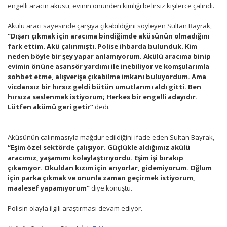
engelli aracın aküsü, evinin önünden kimliği belirsiz kişilerce çalındı.
Akülü aracı sayesinde çarşıya çıkabildiğini söyleyen Sultan Bayrak,
“Dışarı çıkmak için aracıma bindiğimde aküsünün olmadığını
fark ettim. Akü çalınmıştı. Polise ihbarda bulunduk. Kim
neden böyle bir şey yapar anlamıyorum. Akülü aracıma binip
evimin önüne asansör yardımı ile inebiliyor ve komşularımla
sohbet etme, alışverişe çıkabilme imkanı buluyordum. Ama
vicdansız bir hırsız geldi bütün umutlarımı aldı gitti. Ben
hırsıza seslenmek istiyorum; Herkes bir engelli adayıdır.
Lütfen akümü geri getir”
dedi.
Aküsünün çalınmasıyla mağdur edildiğini ifade eden Sultan Bayrak,
“Eşim özel sektörde çalışıyor. Güçlükle aldığımız akülü
aracımız, yaşamımı kolaylaştırıyordu. Eşim işi bırakıp
çıkamıyor. Okuldan kızım için arıyorlar, gidemiyorum. Oğlum
için parka çıkmak ve onunla zaman geçirmek istiyorum,
maalesef yapamıyorum”
diye konuştu.
Polisin olayla ilgili araştırması devam ediyor.