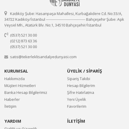
Kadıköy Şube: Hasanpaşa Mahallesi, Kurbağalıdere Cd. No:33/A,
34722 Kadıköy/İstanbul ---------------------------------- Bahçeşehir Şube: Aşık
Veysel Mh., Atatürk Blv. No:1, 34510 Bahçeşehir/İstanbul
(0537) 521 30 00
(0212) 873 63 36
(0537) 521 30 00
satis@tekerleklisandalyedunyasi.com
KURUMSAL
ÜYELİK / SİPARİŞ
Hakkımızda
Sipariş Takibi
Müşteri Hizmetleri
Hesap Bilgilerim
Banka Hesap Bilgilerimiz
Şifre Hatırlatma
Haberler
Yeni Üyelik
İletişim
Favorilerim
YARDIM
İLETİŞİM
Gizlilik ve Güvenlik