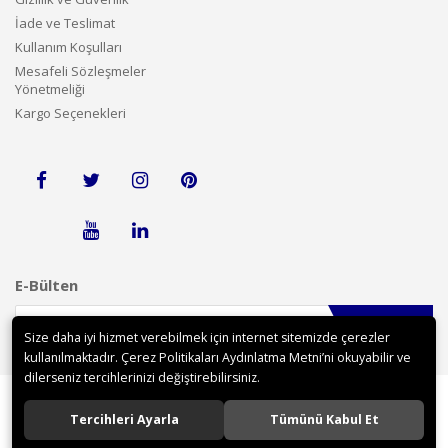
İade ve Teslimat
Kullanım Koşulları
Mesafeli Sözleşmeler
Yönetmeliği
Kargo Seçenekleri
E-Bülten
Gönder
Size daha iyi hizmet verebilmek için internet sitemizde çerezler
kullanılmaktadır. Çerez Politikaları Aydınlatma Metni’ni okuyabilir ve
dilerseniz tercihlerinizi değiştirebilirsiniz.
Tercihleri Ayarla
Tümünü Kabul Et
©2018 tekerleklisandalyedunyasi.com tüm hakları saklıdır.