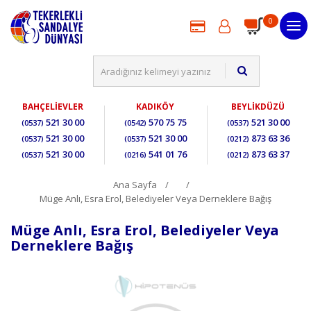
0
BAHÇELİEVLER
KADIKÖY
BEYLİKDÜZÜ
521 30 00
570 75 75
521 30 00
(0537)
(0542)
(0537)
521 30 00
521 30 00
873 63 36
(0537)
(0537)
(0212)
521 30 00
541 01 76
873 63 37
(0537)
(0216)
(0212)
Ana Sayfa
Müge Anlı, Esra Erol, Belediyeler Veya Derneklere Bağış
Müge Anlı, Esra Erol, Belediyeler Veya
Derneklere Bağış