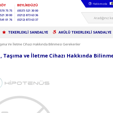
Hakkımızda
KÖY
BEYLİKDÜZÜ
570 75 75
(0537)
521 30 00
521 30 00
(0212)
873 63 36
541 01 76
(0212)
873 63 37
TEKERLEKLİ SANDALYE
AKÜLÜ TEKERLEKLİ SANDALYE
şıma Ve İletme Cihazı Hakkında Bilinmesi Gerekenler
 Taşıma ve İletme Cihazı Hakkında Bilinme