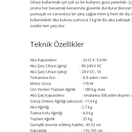
Cihazı kullanmak için çok az bir kullanıcı gücü yeterlidir. 
ürünü her basamak kenarında güvenle durdurur.Benzersiz 
yumuşak ve sarsıntısız bir çıkış sağlar.Hem iç hem de dı
kullanılabilir.Akü kutusu yalnızca 3 kg'dır.Bu akü yaklaşı
saatte tam şarj olur.
Teknik Özellikler
Akü Kapasitesi : 2x12 V; 3,4 Ah
Akü Şarj Cihazı (giriş) : 90-240 V AC
Akü Şarj Cihazı (çıkış) : 24 V DC, 1A
Tırmanma Hızı : 6-9 adım / min
Motor Gücü : 176 W
İzin Verilen Toplam Ağırlık : 180 kg, max
Akü Şarj Kapasitesi : ortalama 300 adım (kişinin ağırl
Sürüş Ünitesi Ağırlığı (aküsüz) : 17,4 kg
Akü Ağırlığı : 2,7 kg
Tutma Kolu Ağırlığı : 4,9 kg
Toplam Ağırlık : 25 kg
Genişlik (monte edilmiş halde) : 43-52 cm
Yükseklik : 115-155 cm