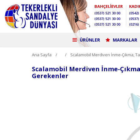
BAHÇELİEVLER
KADI
(0537)
521 30 00
(0542)
(0537)
521 30 00
(0537)
(0537)
521 30 00
(0216)
ÜRÜNLER
MARKALAR
Ana Sayfa
Scalamobil Merdiven İnme-Çıkma, Ta
Scalamobil Merdiven İnme-Çıkma,
Gerekenler