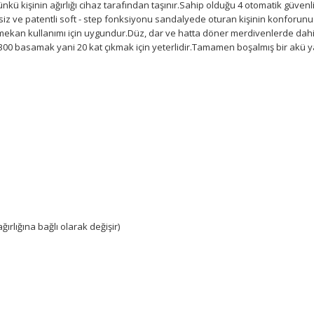
Çünkü kişinin ağırlığı cihaz tarafından taşınır.Sahip olduğu 4 otomatik güvenli
ve patentli soft - step fonksiyonu sandalyede oturan kişinin konforunu ar
ş mekan kullanımı için uygundur.Düz, dar ve hatta döner merdivenlerde dah
k 300 basamak yani 20 kat çıkmak için yeterlidir.Tamamen boşalmış bir akü y
ığına bağlı olarak değişir)