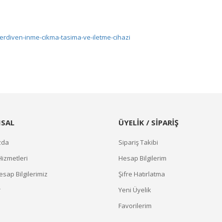
erdiven-inme-cikma-tasima-ve-iletme-cihazi
SAL
ÜYELİK / SİPARİŞ
zda
Sipariş Takibi
Hizmetleri
Hesap Bilgilerim
sap Bilgilerimiz
Şifre Hatırlatma
r
Yeni Üyelik
Favorilerim