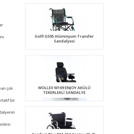
ar
Golfi G505 Alüminyum Transfer
ını
Sandalyesi
WOLLEX W169 ENJOY AKÜLÜ
yan çok
TEKERLEKLİ SANDALYE
tatif bir
dalyenin
sitesi