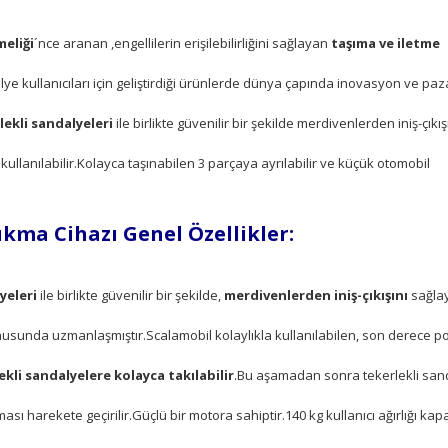
meliği
´nce aranan ,engellilerin erişilebilirliğini sağlayan
taşıma ve iletme
lye kullanıcıları için geliştirdiği ürünlerde dünya çapında inovasyon ve paz
ekli sandalyeleri
ile birlikte güvenilir bir şekilde merdivenlerden iniş-çıkış
ullanılabilir.Kolayca taşınabilen 3 parçaya ayrılabilir ve küçük otomobil
ıkma Cihazı Genel Özellikler:
yeleri
ile birlikte güvenilir bir şekilde,
merdivenlerden iniş-çıkışını
sağla
konusunda uzmanlaşmıştır.Scalamobil kolaylıkla kullanılabilen, son derece por
ekli sandalyelere
kolayca takılabilir
.Bu aşamadan sonra tekerlekli san
ı harekete geçirilir.Güçlü bir motora sahiptir.140 kg kullanıcı ağırlığı kapa