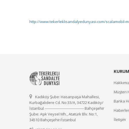
http://www.tekerleklisandalyedunyasi.com/scalamobil-m
KURUM
Hakkımı
Müşteri 
Kadıköy Şube: Hasanpaşa Mahallesi,
Banka He
Kurbağalıdere Cd. No:33/A, 34722 Kadıköy/
İstanbul ---------------------------------- Bahçeşehir
Haberle
Şube: Aşık Veysel Mh., Atatürk Blv. No:1,
İletişim
34510 Bahçeşehir/İstanbul