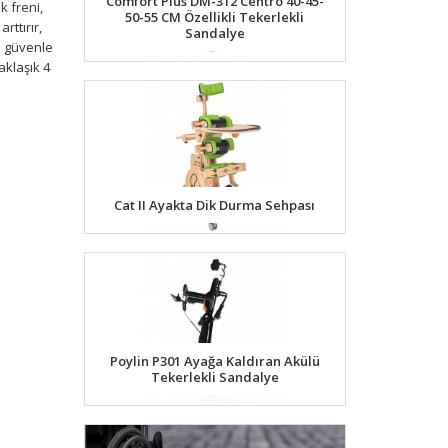
Comfort Plus DM-312 Centro 40-45-
k freni,
50-55 CM Özellikli Tekerlekli
ttırır,
Sandalye
i güvenle
aklaşık 4
Cat II Ayakta Dik Durma Sehpası
Poylin P301 Ayağa Kaldıran Akülü
Tekerlekli Sandalye