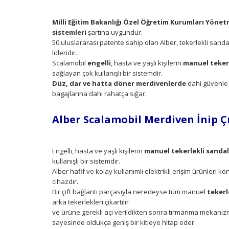
Milli Eğitim Bakanlığı Özel Öğretim Kurumları Yönet
sistemleri
şartına uygundur.
50 uluslararası patente sahip olan Alber, tekerlekli sanda
lideridir.
Scalamobil
engelli
, hasta ve yaşlı kişilerin
manuel tekerl
sağlayan çok kullanışlı bir sistemdir.
Düz, dar ve hatta döner merdivenlerde
dahi güvenle k
bagajlarına dahi rahatça sığar.
Alber Scalamobil Merdiven İnip Ç
Engelli, hasta ve yaşlı kişilerin
manuel tekerlekli sandal
kullanışlı bir sistemdir.
Alber hafif ve kolay kullanımlı elektrikli erişim ürünleri 
cihazdır.
Bir çift bağlantı parçasıyla neredeyse tüm manuel
tekerl
arka tekerlekleri çıkartılır
ve ürüne gerekli açı verildikten sonra tırmanma mekanizmas
sayesinde oldukça geniş bir kitleye hitap eder.