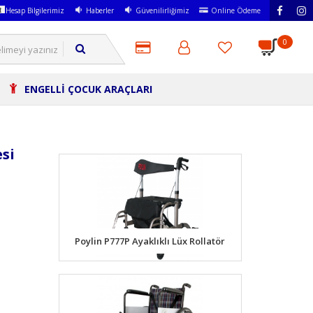
Hesap Bilgilerimiz
Haberler
Güvenilirliğimiz
Online Ödeme
0
ENGELLİ ÇOCUK ARAÇLARI
si
Poylin P777P Ayaklıklı Lüx Rollatör