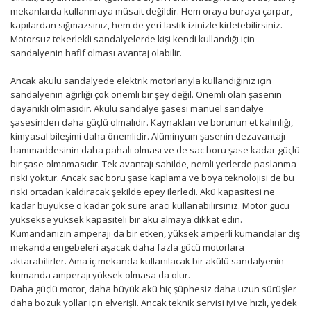
mekanlarda kullanmaya müsait değildir. Hem oraya buraya çarpar,
kapılardan sığmazsınız, hem de yeri lastik izinizle kirletebilirsiniz.
Motorsuz tekerlekli sandalyelerde kişi kendi kullandığı için
sandalyenin hafif olması avantaj olabilir.
Ancak akülü sandalyede elektrik motorlarıyla kullandığınız için
sandalyenin ağırlığı çok önemli bir şey değil. Önemli olan şasenin
dayanıklı olmasıdır. Akülü sandalye şasesi manuel sandalye
şasesinden daha güçlü olmalıdır. Kaynakları ve borunun et kalınlığı,
kimyasal bileşimi daha önemlidir. Alüminyum şasenin dezavantajı
hammaddesinin daha pahalı olması ve de sac boru şase kadar güçlü
bir şase olmamasıdır. Tek avantajı sahilde, nemli yerlerde paslanma
riski yoktur. Ancak sac boru şase kaplama ve boya teknolojisi de bu
riski ortadan kaldıracak şekilde epey ilerledi. Akü kapasitesi ne
kadar büyükse o kadar çok süre aracı kullanabilirsiniz. Motor gücü
yüksekse yüksek kapasiteli bir akü almaya dikkat edin.
Kumandanızın amperajı da bir etken, yüksek amperli kumandalar dış
mekanda engebeleri aşacak daha fazla gücü motorlara
aktarabilirler. Ama iç mekanda kullanılacak bir akülü sandalyenin
kumanda amperajı yüksek olmasa da olur.
Daha güçlü motor, daha büyük akü hiç şüphesiz daha uzun sürüşler
daha bozuk yollar için elverişli. Ancak teknik servisi iyi ve hızlı, yedek