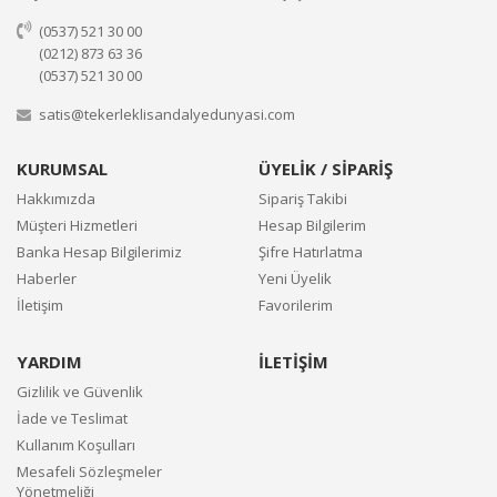
(0537) 521 30 00
(0212) 873 63 36
(0537) 521 30 00
satis@tekerleklisandalyedunyasi.com
KURUMSAL
ÜYELİK / SİPARİŞ
Hakkımızda
Sipariş Takibi
Müşteri Hizmetleri
Hesap Bilgilerim
Banka Hesap Bilgilerimiz
Şifre Hatırlatma
Haberler
Yeni Üyelik
İletişim
Favorilerim
YARDIM
İLETİŞİM
Gizlilik ve Güvenlik
İade ve Teslimat
Kullanım Koşulları
Mesafeli Sözleşmeler
Yönetmeliği