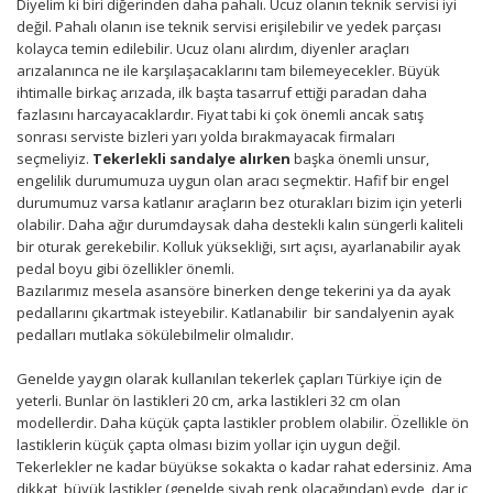
Diyelim ki biri diğerinden daha pahalı. Ucuz olanın teknik servisi iyi
değil. Pahalı olanın ise teknik servisi erişilebilir ve yedek parçası
kolayca temin edilebilir. Ucuz olanı alırdım, diyenler araçları
arızalanınca ne ile karşılaşacaklarını tam bilemeyecekler. Büyük
ihtimalle birkaç arızada, ilk başta tasarruf ettiği paradan daha
fazlasını harcayacaklardır. Fiyat tabi ki çok önemli ancak satış
sonrası serviste bizleri yarı yolda bırakmayacak firmaları
seçmeliyiz.
Tekerlekli sandalye alırken
başka önemli unsur,
engelilik durumumuza uygun olan aracı seçmektir. Hafif bir engel
durumumuz varsa katlanır araçların bez oturakları bizim için yeterli
olabilir. Daha ağır durumdaysak daha destekli kalın süngerli kaliteli
bir oturak gerekebilir. Kolluk yüksekliği, sırt açısı, ayarlanabilir ayak
pedal boyu gibi özellikler önemli.
Bazılarımız mesela asansöre binerken denge tekerini ya da ayak
pedallarını çıkartmak isteyebilir. Katlanabilir bir sandalyenin ayak
pedalları mutlaka sökülebilmelir olmalıdır.
Genelde yaygın olarak kullanılan tekerlek çapları Türkiye için de
yeterli. Bunlar ön lastikleri 20 cm, arka lastikleri 32 cm olan
modellerdir. Daha küçük çapta lastikler problem olabilir. Özellikle ön
lastiklerin küçük çapta olması bizim yollar için uygun değil.
Tekerlekler ne kadar büyükse sokakta o kadar rahat edersiniz. Ama
dikkat, büyük lastikler (genelde siyah renk olacağından) evde, dar iç