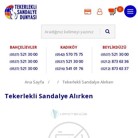
0
BAHÇELİEVLER
KADIKÖY
BEYLİKDÜZÜ
521 30 00
570 75 75
521 30 00
(0537)
(0542)
(0537)
521 30 00
521 30 00
873 63 36
(0537)
(0537)
(0212)
521 30 00
541 01 76
873 63 37
(0537)
(0216)
(0212)
Ana Sayfa
Tekerlekli Sandalye Alırken
Tekerlekli Sandalye Alırken