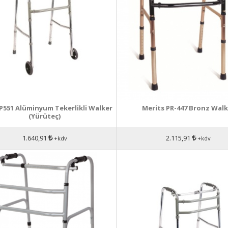
 P551 Alüminyum Tekerlikli Walker
Merits PR-447 Bronz Walk
(Yürüteç)
1.640,91
2.115,91
+kdv
+kdv