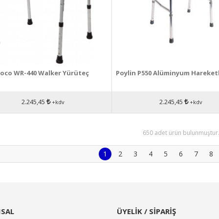
Loco WR-440 Walker Yürüteç
Poylin P550 Alüminyum Hareketl
2.245,45
2.245,45
+kdv
+kdv
650 adet ürün bulunmuştur
1
2
3
4
5
6
7
8
SAL
ÜYELİK / SİPARİŞ