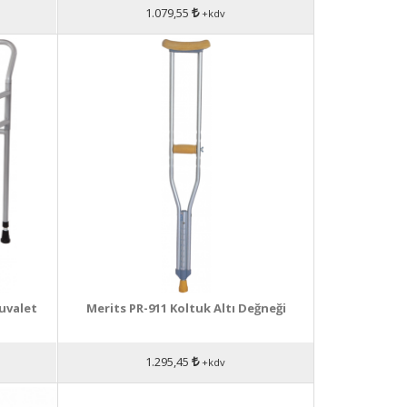
1.079,55
+kdv
uvalet
Merits PR-911 Koltuk Altı Değneği
1.295,45
+kdv