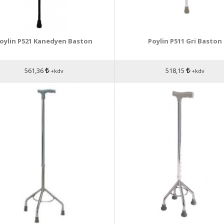
oylin P521 Kanedyen Baston
Poylin P511 Gri Baston
561,36
518,15
+kdv
+kdv