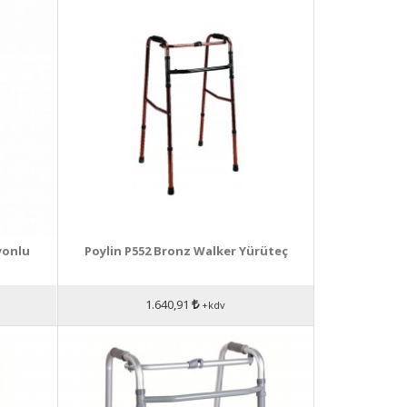
yonlu
Poylin P552 Bronz Walker Yürüteç
1.640,91
+kdv