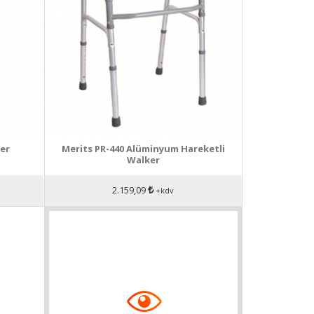
er
Merits PR-440 Alüminyum Hareketli
Walker
2.159,09
+kdv