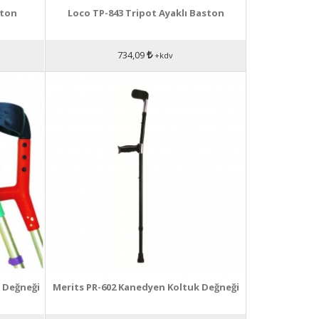
ston
Loco TP-843 Tripot Ayaklı Baston
734,09
+kdv
 Değneği
Merits PR-602 Kanedyen Koltuk Değneği