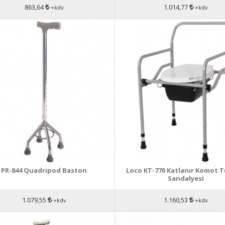
863,64
1.014,77
+kdv
+kdv
PR-844 Quadripod Baston
Loco KT-770 Katlanır Komot T
Sandalyesi
1.079,55
1.160,53
+kdv
+kdv