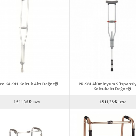
co KA-911 Koltuk Altı Değneği
PR-981 Alüminyum Süspansi
Koltukaltı Değneği
1.511,36
1.511,36
+kdv
+kdv