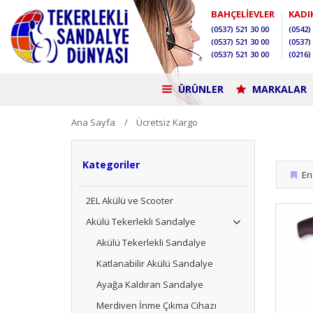
BAHÇELİEVLER
KADI
(0537)
521 30 00
(0542)
(0537)
521 30 00
(0537)
(0537)
521 30 00
(0216)
ÜRÜNLER
MARKALAR
Ana Sayfa
Ücretsiz Kargo
Kategoriler
En 
2EL Akülü ve Scooter
Akülü Tekerlekli Sandalye
Akülü Tekerlekli Sandalye
Katlanabilir Akülü Sandalye
Ayağa Kaldıran Sandalye
Merdiven İnme Çıkma Cihazı