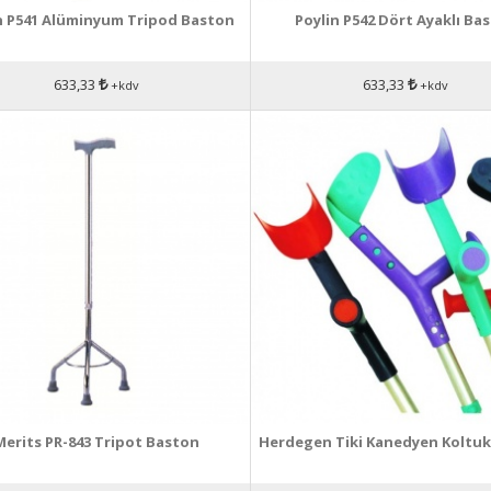
n P541 Alüminyum Tripod Baston
Poylin P542 Dört Ayaklı Ba
633,33
633,33
+kdv
+kdv
Merits PR-843 Tripot Baston
Herdegen Tiki Kanedyen Koltuk