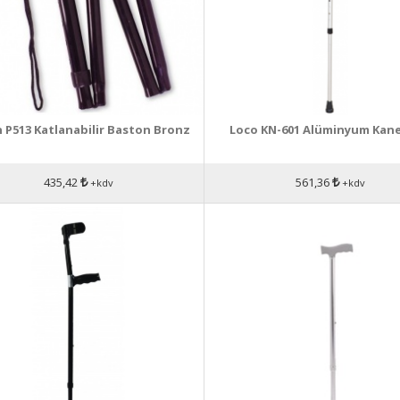
n P513 Katlanabilir Baston Bronz
Loco KN-601 Alüminyum Kan
435,42
561,36
+kdv
+kdv