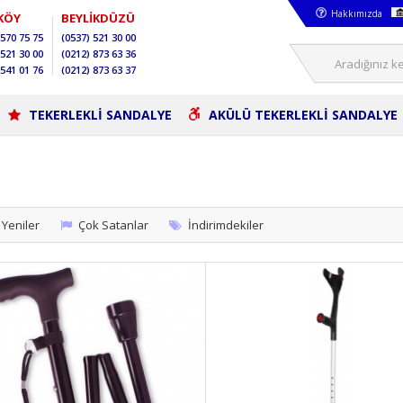
Hakkımızda
KÖY
BEYLİKDÜZÜ
570 75 75
(0537)
521 30 00
521 30 00
(0212)
873 63 36
541 01 76
(0212)
873 63 37
TEKERLEKLİ SANDALYE
AKÜLÜ TEKERLEKLİ SANDALYE
Yeniler
Çok Satanlar
İndirimdekiler