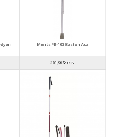
edyen
Merits PR-103 Baston Asa
561,36
+kdv