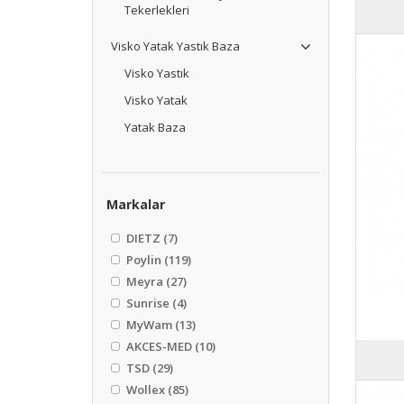
Tekerlekleri
Visko Yatak Yastık Baza
Visko Yastık
Visko Yatak
Yatak Baza
Markalar
DIETZ
(7)
Poylin
(119)
Meyra
(27)
Sunrise
(4)
MyWam
(13)
AKCES-MED
(10)
TSD
(29)
Wollex
(85)