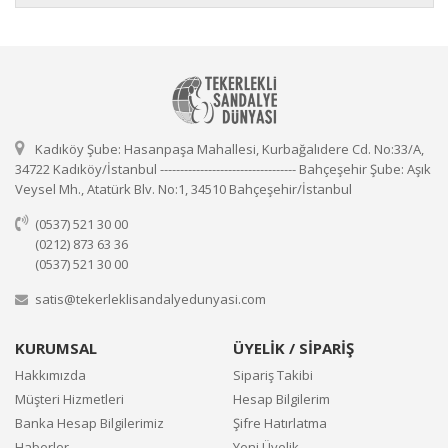
Kadıköy Şube: Hasanpaşa Mahallesi, Kurbağalıdere Cd. No:33/A,
34722 Kadıköy/İstanbul ---------------------------------- Bahçeşehir Şube: Aşık
Veysel Mh., Atatürk Blv. No:1, 34510 Bahçeşehir/İstanbul
(0537) 521 30 00
(0212) 873 63 36
(0537) 521 30 00
satis@tekerleklisandalyedunyasi.com
KURUMSAL
ÜYELİK / SİPARİŞ
Hakkımızda
Sipariş Takibi
Müşteri Hizmetleri
Hesap Bilgilerim
Banka Hesap Bilgilerimiz
Şifre Hatırlatma
Haberler
Yeni Üyelik