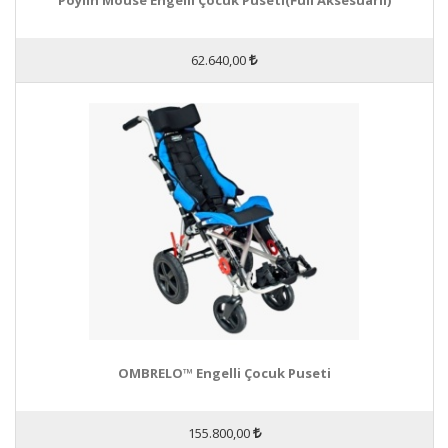
Poylin Mouse Engelli Çocuk Puseti(Full Aksesuarlı)
62.640,00
OMBRELO™ Engelli Çocuk Puseti
155.800,00