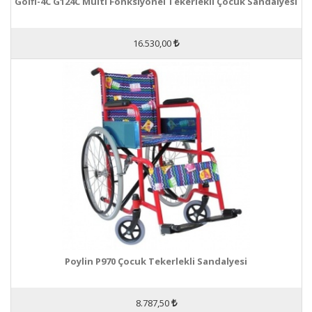
Golfi-4C G124C Multi Fonksiyonel Tekerlekli Çocuk Sandalyesi
16.530,00
Poylin P970 Çocuk Tekerlekli Sandalyesi
8.787,50