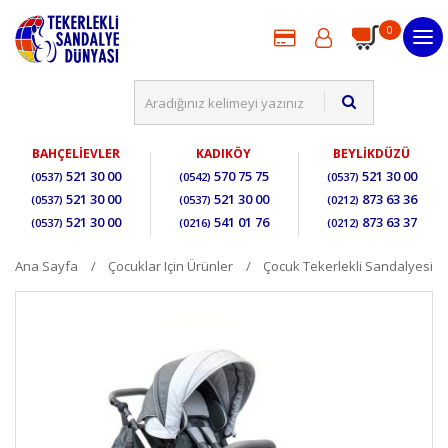
0
BAHÇELİEVLER
KADIKÖY
BEYLİKDÜZÜ
521 30 00
570 75 75
521 30 00
(0537)
(0542)
(0537)
521 30 00
521 30 00
873 63 36
(0537)
(0537)
(0212)
521 30 00
541 01 76
873 63 37
(0537)
(0216)
(0212)
Ana Sayfa
Çocuklar Için Ürünler
Çocuk Tekerlekli Sandalyesi