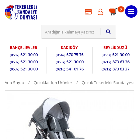
0
BAHÇELİEVLER
KADIKÖY
BEYLİKDÜZÜ
521 30 00
570 75 75
521 30 00
(0537)
(0542)
(0537)
521 30 00
521 30 00
873 63 36
(0537)
(0537)
(0212)
521 30 00
541 01 76
873 63 37
(0537)
(0216)
(0212)
Ana Sayfa
Çocuklar Için Ürünler
Çocuk Tekerlekli Sandalyesi