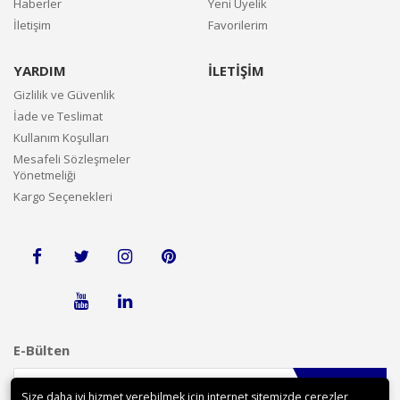
Haberler
Yeni Üyelik
İletişim
Favorilerim
YARDIM
İLETİŞİM
Gizlilik ve Güvenlik
İade ve Teslimat
Kullanım Koşulları
Mesafeli Sözleşmeler
Yönetmeliği
Kargo Seçenekleri
E-Bülten
Gönder
Size daha iyi hizmet verebilmek için internet sitemizde çerezler