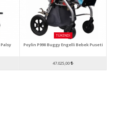
TÜKENDI
 Palsy
Poylin P990 Buggy Engelli Bebek Puseti
47.025,00