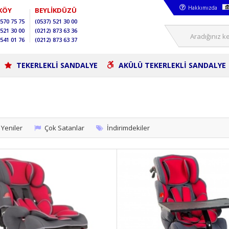
Hakkımızda
KÖY
BEYLİKDÜZÜ
570 75 75
(0537)
521 30 00
521 30 00
(0212)
873 63 36
541 01 76
(0212)
873 63 37
TEKERLEKLİ SANDALYE
AKÜLÜ TEKERLEKLİ SANDALYE
Yeniler
Çok Satanlar
İndirimdekiler