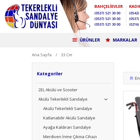
BAHÇELİEVLER
KADI
(0537)
521 30 00
(0542)
(0537)
521 30 00
(0537)
(0537)
521 30 00
(0216)
ÜRÜNLER
MARKALAR
Ana Sayfa
33 Cm
Kategoriler
En 
2EL Akülü ve Scooter
Akülü Tekerlekli Sandalye
Akülü Tekerlekli Sandalye
Katlanabilir Akülü Sandalye
Ayağa Kaldıran Sandalye
Merdiven İnme Çıkma Cihazı