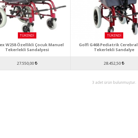
TÜKENDI
TÜKENDI
ex W258 Özellikli Çocuk Manuel
Golfi G468 Pediatrik Cerebral
Tekerlekli Sandalyesi
Tekerlekli Sandalye
27.550,00
28.452,50
3 adet ürün bulunmuştur.