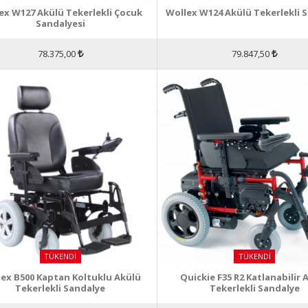
ex W127 Akülü Tekerlekli Çocuk
Wollex W124 Akülü Tekerlekli 
Sandalyesi
78.375,00
79.847,50
TÜKENDI
TÜKENDI
ex B500 Kaptan Koltuklu Akülü
Quickie F35 R2 Katlanabilir 
Tekerlekli Sandalye
Tekerlekli Sandalye