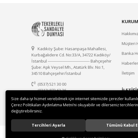
KURUM
Hakkımı
Müşteri 
Kadıköy Şube: Hasanpaşa Mahallesi,
Banka He
Kurbağalıdere Cd. No:33/A, 34722 Kadıköy/
İstanbul ---------------------------------- Bahçeşehir
Haberle
Şube: Aşık Veysel Mh., Atatürk Blv. No:1,
İletişim
34510 Bahçeşehir/İstanbul
(0537) 521 30 00
İLETİŞ
(0212) 873 63 36
(0537) 521 30 00
Size daha iyi hizmet verebilmek için internet sitemizde çerezler kullanı
Çerez Politikaları Aydınlatma Metni’ni okuyabilir ve dilerseniz tercihlerin
satis@tekerleklisandalyedunyasi.com
değiştirebilirsiniz.
Tercihleri Ayarla
Tümünü Kabul E