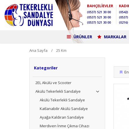
BAHÇELİEVLER
KADI
(0537)
521 30 00
(0542)
(0537)
521 30 00
(0537)
(0537)
521 30 00
(0216)
ÜRÜNLER
MARKALAR
Ana Sayfa
25 Km
Kategoriler
En 
2EL Akülü ve Scooter
Akülü Tekerlekli Sandalye
Akülü Tekerlekli Sandalye
Katlanabilir Akülü Sandalye
Ayağa Kaldıran Sandalye
Merdiven İnme Çıkma Cihazı