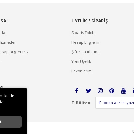
SAL
ÜYELİK / SİPARİŞ
zda
Sipariş Takibi
Hizmetleri
Hesap Bilgilerim
sap Bilgilerimiz
Şifre Hatırlatma
r
Yeni Üyelik
Favorilerim
İM
lmaktadır.
izi
E-Bülten
t
©