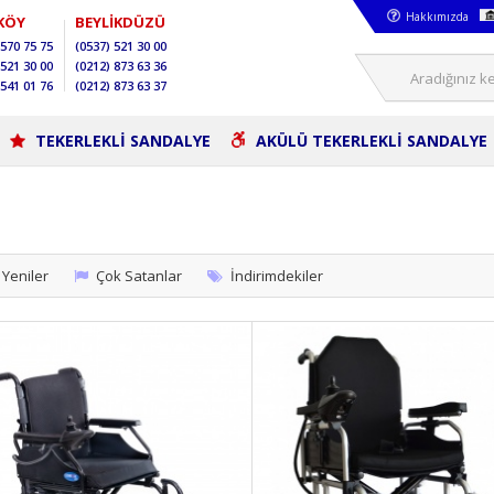
Hakkımızda
KÖY
BEYLİKDÜZÜ
570 75 75
(0537)
521 30 00
521 30 00
(0212)
873 63 36
541 01 76
(0212)
873 63 37
TEKERLEKLİ SANDALYE
AKÜLÜ TEKERLEKLİ SANDALYE
Yeniler
Çok Satanlar
İndirimdekiler