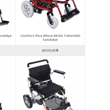
andalye
Comfort Plus Allure Akülü Tekerlekli
Sandalye
84.550,00