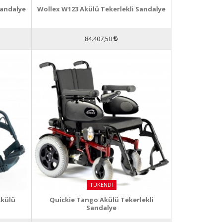
Sandalye
Wollex W123 Akülü Tekerlekli Sandalye
84.407,50
TÜKENDI
Akülü
Quickie Tango Akülü Tekerlekli
Sandalye