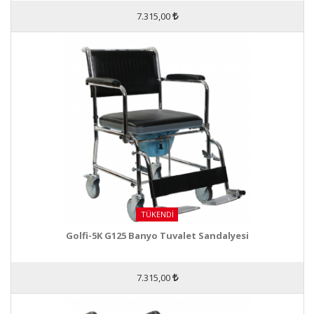
7.315,00
TÜKENDI
Golfi-5K G125 Banyo Tuvalet Sandalyesi
7.315,00