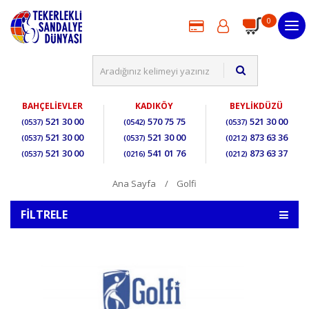
0
BAHÇELİEVLER
KADIKÖY
BEYLİKDÜZÜ
521 30 00
570 75 75
521 30 00
(0537)
(0542)
(0537)
521 30 00
521 30 00
873 63 36
(0537)
(0537)
(0212)
521 30 00
541 01 76
873 63 37
(0537)
(0216)
(0212)
Ana Sayfa
Golfi
FILTRELE