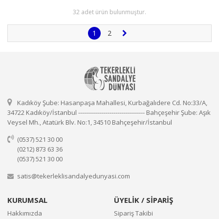
32 adet ürün bulunmuştur.
1
2
Kadıköy Şube: Hasanpaşa Mahallesi, Kurbağalıdere Cd. No:33/A,
34722 Kadıköy/İstanbul ---------------------------------- Bahçeşehir Şube: Aşık
Veysel Mh., Atatürk Blv. No:1, 34510 Bahçeşehir/İstanbul
(0537) 521 30 00
(0212) 873 63 36
(0537) 521 30 00
satis@tekerleklisandalyedunyasi.com
KURUMSAL
ÜYELİK / SİPARİŞ
Hakkımızda
Sipariş Takibi