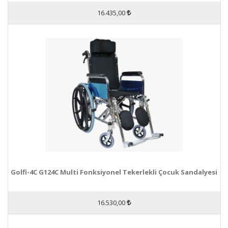
16.435,00
Golfi-4C G124C Multi Fonksiyonel Tekerlekli Çocuk Sandalyesi
16.530,00